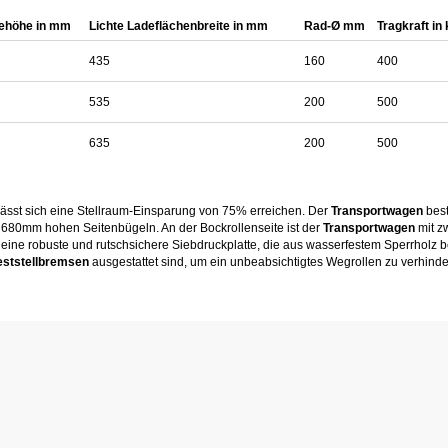
ehöhe in mm
Lichte Ladeflächenbreite in mm
Rad-Ø mm
Tragkraft in
435
160
400
535
200
500
635
200
500
ässt sich eine Stellraum-Einsparung von 75% erreichen. Der
Transportwagen
best
i 680mm hohen Seitenbügeln. An der Bockrollenseite ist der
Transportwagen
mit z
 eine robuste und rutschsichere Siebdruckplatte, die aus wasserfestem Sperrholz b
eststellbremsen
ausgestattet sind, um ein unbeabsichtigtes Wegrollen zu verhinde