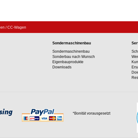
gen / CC-Wagen
Sondermaschinenbau
Ser
Sondermaschinenbau
Sch
Sonderbau nach Wunsch
Wer
Eigenbauprodukte
Kun
Downloads
Ers
Dow
Res
*Bonität vorausgesetzt