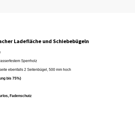
acher Ladefläche und Schiebebügeln
u
wasserfestem Sperrholz
seite ebenfalls 2 Seitenbügel, 500 mm hoch
ung bis 75%)
urlos, Fadenschutz