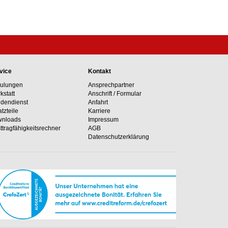
vice
Kontakt
ulungen
Ansprechpartner
kstatt
Anschrift / Formular
dendienst
Anfahrt
atzteile
Karriere
nloads
Impressum
ttragfähig­keits­rechner
AGB
Datenschutzerklärung