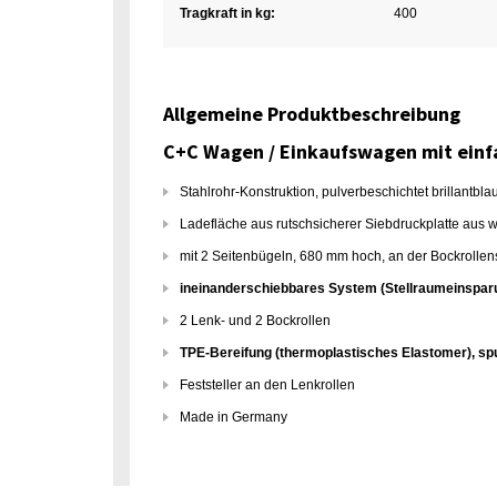
Tragkraft in kg:
400
Allgemeine Produktbeschreibung
C+C Wagen / Einkaufswagen mit einf
Stahlrohr-Konstruktion, pulverbeschichtet brillantbla
Ladefläche aus rutschsicherer Siebdruckplatte aus 
mit 2 Seitenbügeln, 680 mm hoch, an der Bockrollen
ineinanderschiebbares System (Stellraumeinspar
2 Lenk- und 2 Bockrollen
TPE-Bereifung (thermoplastisches Elastomer), sp
Feststeller an den Lenkrollen
Made in Germany