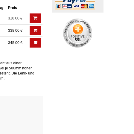
 kg
Preis
318,00 €
338,00 €
345,00 €
eht aus einer
wei je 500mm hohen
esteht. Die Lenk- und
rn.