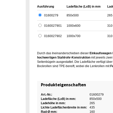
Ausführung
Ladefläche (LxB) in mm
Lad
01600279
850x500
265
0160027901
1000x600
310
0160027902
1000x700
310
Durch das Ineinanderschieben dieser
Einkaufswagen
l
hochwertigen Stahlrohr-Konstruktion
mit jeweils zwe
Seitenbügeln ausgestattet. Die Ladefläche verfügt über
Bockrollen sind TPE-bereift, wobei die Lenkrollen mit
F
Produkteigenschaften
Art.-Nr.:
01600279
Ladefläche (LxB) in mm:
850x500
Ladehöhe in mm:
265
Lichte Ladeflächenbreite in mm:
435
Rad-Ø mm:
160