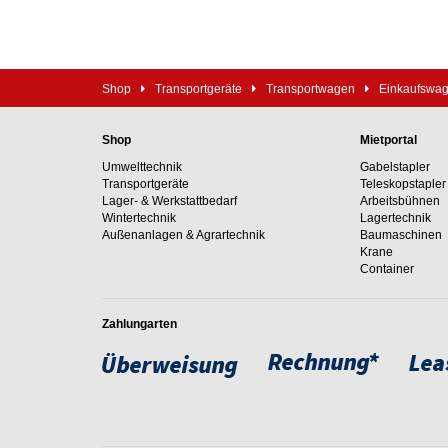
Shop
Transportgeräte
Transportwagen
Einkaufswa
Shop
Mietportal
Umwelttechnik
Gabelstapler
Transportgeräte
Teleskopstapler
Lager- & Werkstattbedarf
Arbeitsbühnen
Wintertechnik
Lagertechnik
Außenanlagen & Agrartechnik
Baumaschinen
Krane
Container
Zahlungarten