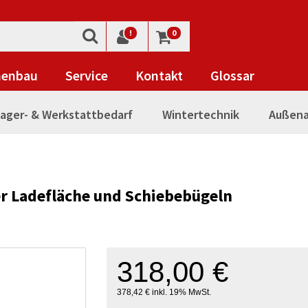
!
0
nenbau
Service
Kontakt
Glossar
ager- & Werkstattbedarf
Wintertechnik
Außena
r Ladefläche und Schiebebügeln
318,00 €
378,42 € inkl. 19% MwSt.