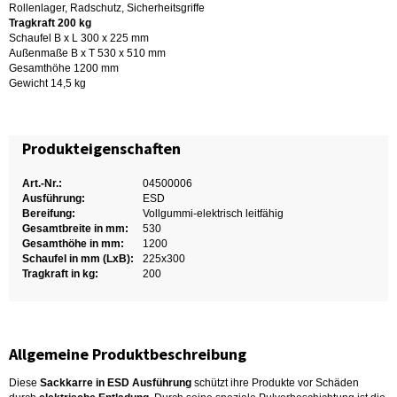
Rollenlager, Radschutz, Sicherheitsgriffe
Tragkraft 200 kg
Schaufel B x L 300 x 225 mm
Außenmaße B x T 530 x 510 mm
Gesamthöhe 1200 mm
Gewicht 14,5 kg
Produkteigenschaften
Art.-Nr.:
04500006
Ausführung:
ESD
Bereifung:
Vollgummi-elektrisch leitfähig
Gesamtbreite in mm:
530
Gesamthöhe in mm:
1200
Schaufel in mm (LxB):
225x300
Tragkraft in kg:
200
Allgemeine Produktbeschreibung
Diese
Sackkarre in ESD Ausführung
schützt ihre Produkte vor Schäden