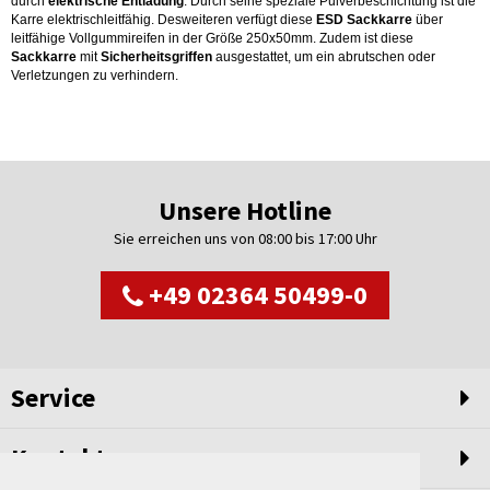
durch
elektrische
Entladung
. Durch seine speziale Pulverbeschichtung ist die
Karre elektrischleitfähig. Desweiteren verfügt diese
ESD Sackkarre
über
leitfähige Vollgummireifen in der Größe 250x50mm. Zudem ist diese
Sackkarre
mit
Sicherheitsgriffen
ausgestattet, um ein abrutschen oder
Verletzungen zu verhindern.
Unsere Hotline
Sie erreichen uns von 08:00 bis 17:00 Uhr
+49 02364 50499-0
Service
Kontakt