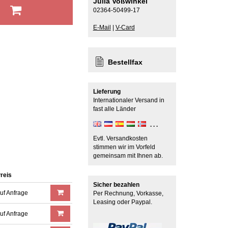
Julia Voßwinkel
b
02364-50499-17
E-Mail
|
V-Card
Bestellfax
Lieferung
Internationaler Versand in
fast alle Länder
Evtl. Versandkosten
stimmen wir im Vorfeld
gemeinsam mit Ihnen ab.
reis
Sicher bezahlen
uf Anfrage
Per Rechnung, Vorkasse,
Leasing oder Paypal.
uf Anfrage