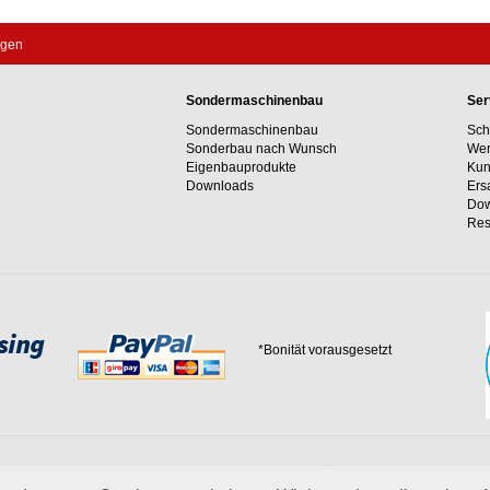
agen
Sondermaschinenbau
Ser
Sondermaschinenbau
Sch
Sonderbau nach Wunsch
Wer
Eigenbauprodukte
Kun
Downloads
Ers
Dow
Res
*Bonität vorausgesetzt
 Erfahrungswerte und unser Streben nach innovativen Lösungen in unvergleichlich
 uns.
mehr über Wagner