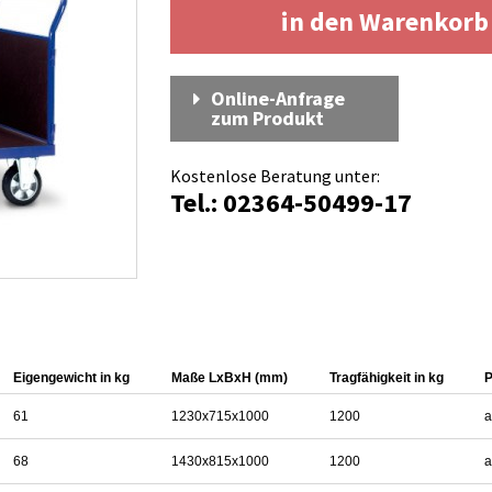
in den Warenkor
Online-Anfrage
zum Produkt
Kostenlose Beratung unter:
Tel.: 02364-50499-17
Eigengewicht in kg
Maße LxBxH (mm)
Tragfähigkeit in kg
P
61
1230x715x1000
1200
a
68
1430x815x1000
1200
a