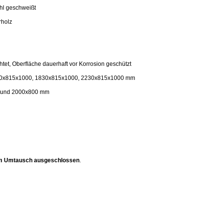
ahl geschweißt
rholz
et, Oberfläche dauerhaft vor Korrosion geschützt
30x815x1000, 1830x815x1000, 2230x815x1000 mm
0 und 2000x800 mm
 vom Umtausch ausgeschlossen
.