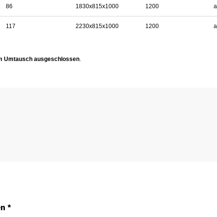
86
1830x815x1000
1200
a
117
2230x815x1000
1200
a
 vom Umtausch ausgeschlossen
.
n *