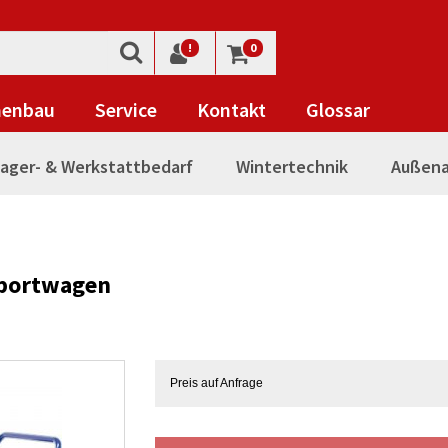
!
0
nenbau
Service
Kontakt
Glossar
ager- & Werkstattbedarf
Wintertechnik
Außena
sportwagen
Preis auf Anfrage