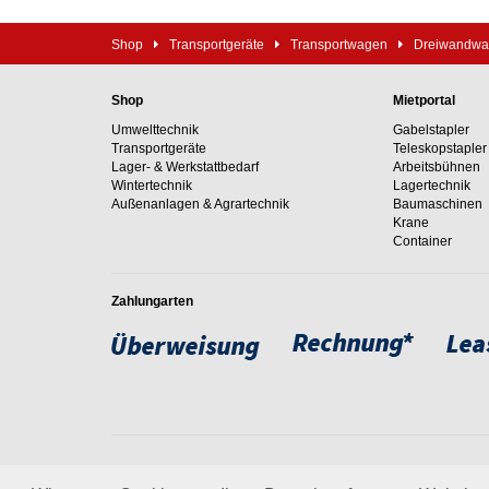
Shop
Transportgeräte
Transportwagen
Dreiwandw
Shop
Mietportal
Umwelttechnik
Gabelstapler
Transportgeräte
Teleskopstapler
Lager- & Werkstattbedarf
Arbeitsbühnen
Wintertechnik
Lagertechnik
Außenanlagen & Agrartechnik
Baumaschinen
Krane
Container
Zahlungarten
Weltweit setzen wir unsere
um. Erfahren Sie mehr über