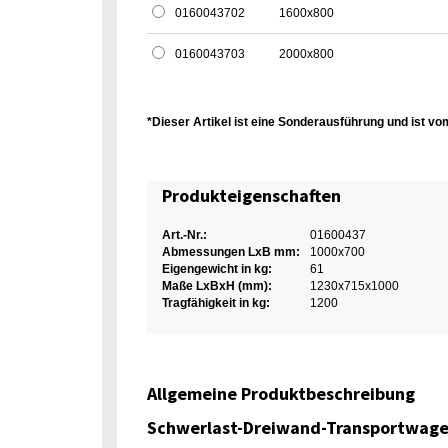
0160043702
1600x800
0160043703
2000x800
*Dieser Artikel ist eine Sonderausführung und ist
Produkteigenschaften
Art.-Nr.:
01600437
Abmessungen LxB mm:
1000x700
Eigengewicht in kg:
61
Maße LxBxH (mm):
1230x715x1000
Tragfähigkeit in kg:
1200
Allgemeine Produktbeschreibung
Schwerlast-Dreiwand-Transportwage