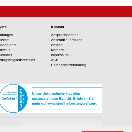
vice
Kontakt
ulungen
Ansprechpartner
kstatt
Anschrift / Formular
dendienst
Anfahrt
atzteile
Karriere
nloads
Impressum
ttragfähig­keits­rechner
AGB
Datenschutzerklärung
Unsere Hotline
e Anlagen
+49 02364 50499-0