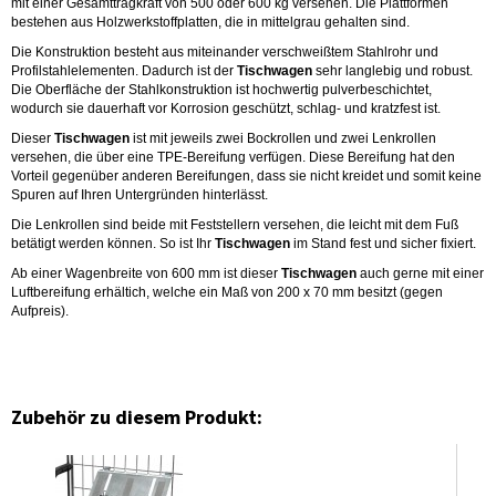
mit einer Gesamttragkraft von 500 oder 600 kg versehen. Die Plattformen
bestehen aus Holzwerkstoffplatten, die in mittelgrau gehalten sind.
Die Konstruktion besteht aus miteinander verschweißtem Stahlrohr und
Profilstahlelementen. Dadurch ist der
Tischwagen
sehr langlebig und robust.
Die Oberfläche der Stahlkonstruktion ist hochwertig pulverbeschichtet,
wodurch sie dauerhaft vor Korrosion geschützt, schlag- und kratzfest ist.
Dieser
Tischwagen
ist mit jeweils zwei Bockrollen und zwei Lenkrollen
versehen, die über eine TPE-Bereifung verfügen. Diese Bereifung hat den
Vorteil gegenüber anderen Bereifungen, dass sie nicht kreidet und somit keine
Spuren auf Ihren Untergründen hinterlässt.
Die Lenkrollen sind beide mit Feststellern versehen, die leicht mit dem Fuß
betätigt werden können. So ist Ihr
Tischwagen
im Stand fest und sicher fixiert.
Ab einer Wagenbreite von 600 mm ist dieser
Tischwagen
auch gerne mit einer
Luftbereifung erhältich, welche ein Maß von 200 x 70 mm besitzt (gegen
Aufpreis).
Zubehör zu diesem Produkt: