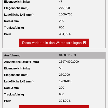
49
270,900
1000x700
200
600
304,00 €
Diese Variante in den Warenkorb legen
0160091903
1397x809x900
58
270,900
1200x800
200
600
324,00 €