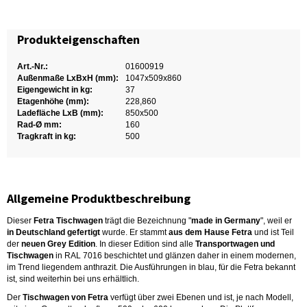
Produkteigenschaften
Art.-Nr.:
01600919
Außenmaße LxBxH (mm):
1047x509x860
Eigengewicht in kg:
37
Etagenhöhe (mm):
228,860
Ladefläche LxB (mm):
850x500
Rad-Ø mm:
160
Tragkraft in kg:
500
Allgemeine Produktbeschreibung
Dieser
Fetra Tischwagen
trägt die Bezeichnung "
made in Germany
", weil er
in Deutschland gefertigt
wurde. Er stammt
aus dem Hause Fetra
und ist Teil
der
neuen Grey Edition
. In dieser Edition sind alle
Transportwagen und
Tischwagen
in RAL 7016 beschichtet und glänzen daher in einem modernen,
im Trend liegendem anthrazit. Die Ausführungen in blau, für die Fetra bekannt
ist, sind weiterhin bei uns erhältlich.
Der
Tischwagen von Fetra
verfügt über zwei Ebenen und ist, je nach Modell,