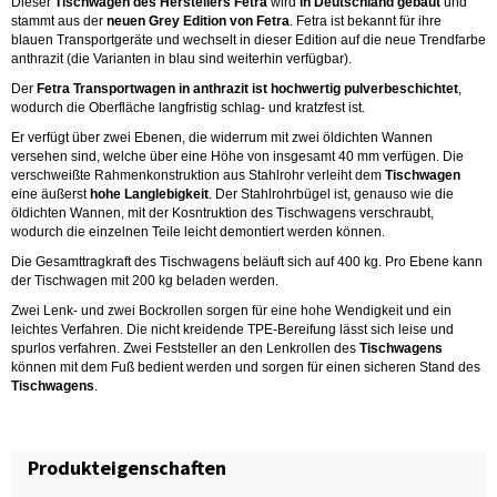
Dieser
Tischwagen des Herstellers Fetra
wird
in Deutschland gebaut
und
stammt aus der
neuen Grey Edition von Fetra
. Fetra ist bekannt für ihre
blauen Transportgeräte und wechselt in dieser Edition auf die neue Trendfarbe
anthrazit (die Varianten in blau sind weiterhin verfügbar).
Der
Fetra Transportwagen in anthrazit ist hochwertig pulverbeschichtet
,
wodurch die Oberfläche langfristig schlag- und kratzfest ist.
Er verfügt über zwei Ebenen, die widerrum mit zwei öldichten Wannen
versehen sind, welche über eine Höhe von insgesamt 40 mm verfügen. Die
verschweißte Rahmenkonstruktion aus Stahlrohr verleiht dem
Tischwagen
eine äußerst
hohe Langlebigkeit
. Der Stahlrohrbügel ist, genauso wie die
öldichten Wannen, mit der Kosntruktion des Tischwagens verschraubt,
wodurch die einzelnen Teile leicht demontiert werden können.
Die Gesamttragkraft des Tischwagens beläuft sich auf 400 kg. Pro Ebene kann
der Tischwagen mit 200 kg beladen werden.
Zwei Lenk- und zwei Bockrollen sorgen für eine hohe Wendigkeit und ein
leichtes Verfahren. Die nicht kreidende TPE-Bereifung lässt sich leise und
spurlos verfahren. Zwei Feststeller an den Lenkrollen des
Tischwagens
können mit dem Fuß bedient werden und sorgen für einen sicheren Stand des
Tischwagens
.
Produkteigenschaften