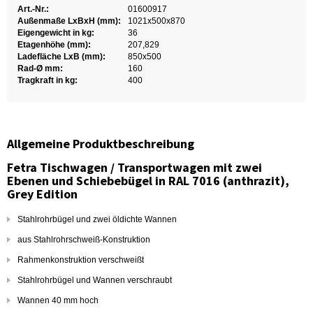
Art.-Nr.:
01600917
Außenmaße LxBxH (mm):
1021x500x870
Eigengewicht in kg:
36
Etagenhöhe (mm):
207,829
Ladefläche LxB (mm):
850x500
Rad-Ø mm:
160
Tragkraft in kg:
400
Allgemeine Produktbeschreibung
Fetra Tischwagen / Transportwagen mit zwei
Ebenen und Schiebebügel in RAL 7016 (anthrazit),
Grey Edition
Stahlrohrbügel und zwei öldichte Wannen
aus Stahlrohrschweiß-Konstruktion
Rahmenkonstruktion verschweißt
Stahlrohrbügel und Wannen verschraubt
Wannen 40 mm hoch