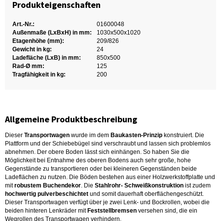
Produkteigenschaften
Art.-Nr.:
01600048
Außenmaße (LxBxH) in mm:
1030x500x1020
Etagenhöhe (mm):
209/826
Gewicht in kg:
24
Ladefläche (LxB) in mm:
850x500
Rad-Ø mm:
125
Tragfähigkeit in kg:
200
Allgemeine Produktbeschreibung
Dieser
Transportwagen
wurde im dem
Baukasten-Prinzip
konstruiert. Die
Plattform und der Schiebebügel sind verschraubt und lassen sich problemlos
abnehmen. Der obere Boden lässt sich einhängen. So haben Sie die
Möglichkeit bei Entnahme des oberen Bodens auch sehr große, hohe
Gegenstände zu transportieren oder bei kleineren Gegenständen beide
Ladeflächen zu nutzen. Die Böden bestehen aus einer Holzwerkstoffplatte und
mit
robustem Buchendekor
. Die
Stahlrohr- Schweißkonstruktion
ist zudem
hochwertig pulverbeschichtet
und somit dauerhaft oberflächengeschützt.
Dieser Transportwagen verfügt über je zwei Lenk- und Bockrollen, wobei die
beiden hinteren Lenkräder mit
Feststellbremsen
versehen sind, die ein
Wegrollen des Transportwagen verhindern.