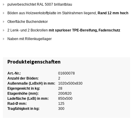
pulverbeschichtet RAL 5007 brillantblau
Böden aus Holzwerkstoffplatte im Stahlrahmen liegend,
Rand 12 mm hoch
Oberfläche Buchendekor
2 Lenk- und 2 Bockrollen
mit spurloser TPE-Bereifung, Fadenschutz
Naben mit Rillenkugellager
Produkteigenschaften
Art.-Nr.:
01600078
Anzahl der Böden:
2
Außenmaße (LxBxH) in mm:
1020x500x830
Eigengewicht in kg:
28
Etagenhöhe (mm):
200/820
Ladefläche (LxB) in mm:
850x500
Rad-Ø mm:
125
Tragfähigkeit in kg:
300