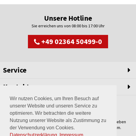
Unsere Hotline
Sie erreichen uns von 08:00 bis 17:00 Uhr
+49 02364 50499-0
Service
Kontakt
Wir nutzen Cookies, um Ihren Besuch auf
unserer Website und unseren Service zu
optimieren. Wir betrachten die weitere
Nutzung unserer Website als Zustimmung zu
Weltweit setzen wir unsere Erfahrungswerte und unser Streben
nach innovativen Lösungen in unvergleichliche Anlagen um.
der Verwendung von Cookies.
Erfahren Sie mehr über uns.
Datenschutzerklärung
.
Impressum
.