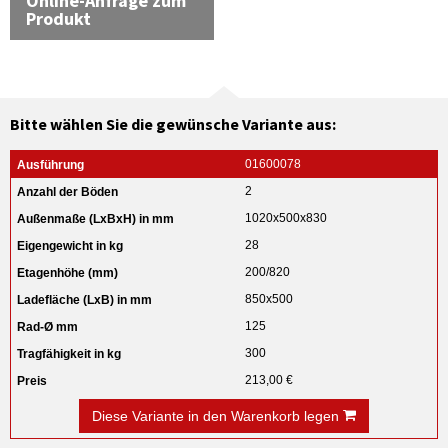
Online-Anfrage zum
Produkt
Bitte wählen Sie die gewünsche Variante aus:
01600078
2
1020x500x830
28
200/820
850x500
125
300
213,00 €
Diese Variante in den Warenkorb legen