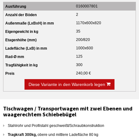
0160007801
2
1170x600x820
35
200/820
1000x600
125
300
240,00 €
Diese Variante in den Warenkorb legen
Tischwagen / Transportwagen mit zwei Ebenen und
waagerechtem Schiebebügel
Stahlrohr und Profilstahl geschweißt/Schraubkonstruktion
Tragkraft 300kg,
obere und mittlere Ladefläche 80 kg