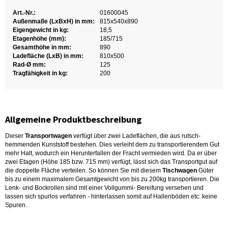
Art.-Nr.:
01600045
Außenmaße (LxBxH) in mm:
815x540x890
Eigengewicht in kg:
18,5
Etagenhöhe (mm):
185/715
Gesamthöhe in mm:
890
Ladefläche (LxB) in mm:
810x500
Rad-Ø mm:
125
Tragfähigkeit in kg:
200
Allgemeine Produktbeschreibung
Dieser
Transportwagen
verfügt über zwei Ladeflächen, die aus rutsch-
hemmenden Kunststoff bestehen. Dies verleiht dem zu transportierendem Gut
mehr Halt, wodurch ein Herunterfallen der Fracht vermieden wird. Da er über
zwei Etagen (Höhe 185 bzw. 715 mm) verfügt, lässt sich das Transportgut auf
die doppelte Fläche verteilen. So können Sie mit diesem
Tischwagen
Güter
bis zu einem maximalem Gesamtgewicht von bis zu 200kg transportieren. Die
Lenk- und Bockrollen sind mit einer Vollgummi- Bereifung versehen und
lassen sich spurlos verfahren - hinterlassen somit auf Hallenböden etc. keine
Spuren.