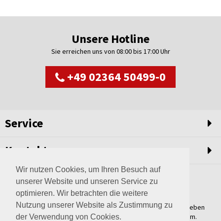
Unsere Hotline
Sie erreichen uns von 08:00 bis 17:00 Uhr
+49 02364 50499-0
Service
Kontakt
Wir nutzen Cookies, um Ihren Besuch auf
unserer Website und unseren Service zu
optimieren. Wir betrachten die weitere
Nutzung unserer Website als Zustimmung zu
Weltweit setzen wir unsere Erfahrungswerte und unser Streben
nach innovativen Lösungen in unvergleichliche Anlagen um.
der Verwendung von Cookies.