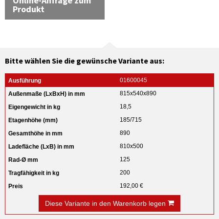
Online-Anfrage zum
Produkt
Bitte wählen Sie die gewünsche Variante aus:
01600045
815x540x890
18,5
185/715
890
810x500
125
200
192,00 €
Diese Variante in den Warenkorb legen