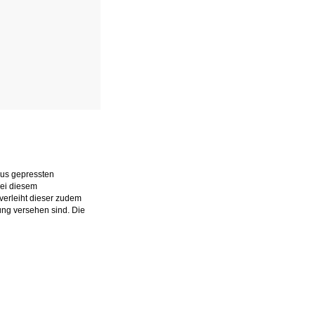
aus gepressten
bei diesem
verleiht dieser zudem
fung versehen sind. Die