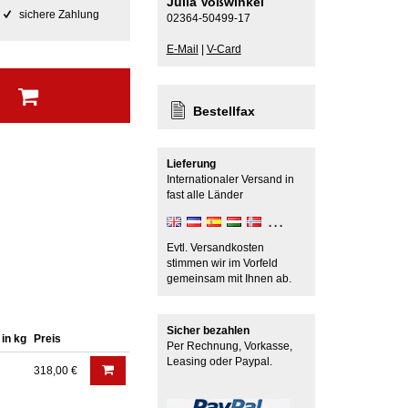
Julia Voßwinkel
sichere Zahlung
02364-50499-17
E-Mail
|
V-Card
b
Bestellfax
Lieferung
Internationaler Versand in
fast alle Länder
Evtl. Versandkosten
stimmen wir im Vorfeld
gemeinsam mit Ihnen ab.
Sicher bezahlen
 in kg
Preis
Per Rechnung, Vorkasse,
Leasing oder Paypal.
318,00 €