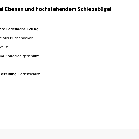
rei Ebenen und hochstehendem Schiebebügel
lere Ladefläche 120 kg
he aus Buchendekor
weißt
vor Korrosion geschützt
Bereifung
, Fadenschutz