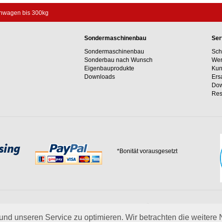
chwagen bis 300kg
Sondermaschinenbau
Ser
Sondermaschinenbau
Sch
Sonderbau nach Wunsch
Wer
Eigenbauprodukte
Kun
Downloads
Ers
Dow
Res
*Bonität vorausgesetzt
 Erfahrungswerte und unser Streben nach innovativen Lösungen in unvergleichlich
 uns.
mehr über Wagner
nd unseren Service zu optimieren. Wir betrachten die weitere