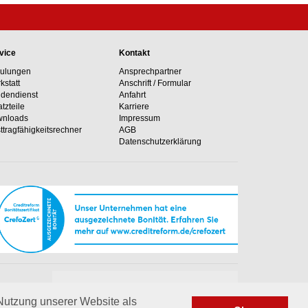
vice
Kontakt
ulungen
Ansprechpartner
kstatt
Anschrift / Formular
dendienst
Anfahrt
atzteile
Karriere
nloads
Impressum
ttragfähig­keits­rechner
AGB
Datenschutzerklärung
Unsere Hotline
e Anlagen
+49 02364 50499-0
 Nutzung unserer Website als