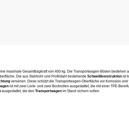
eine maximale Gesamttragkraft von 400 kg. Die Transportwagen-Böden bestehen 
berfläche. Die aus Stahlrohr und Profilstahl bestehende
Schweißkonstruktion
ist 
chtung
versehen. Diese schützt die Transportwagen-Oberfläche vor Korrosion und 
wagen
ist mit zwei Lenk- und zwei Bockrollen ausgestattet, die mit einer TPE-Berei
n
ausgestattet, die den
Transportwagen
im Stand sichern sollen.