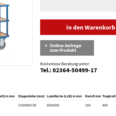
in den Warenkor
Online-Anfrage
zum Produkt
Kostenlose Beratung unter:
Tel.: 02364-50499-17
xH) in mm
Etagenhöhe (mm)
Ladefläche (LxB) in mm
Rad-Ø mm
Tragkraft
233/485/736
850x500
160
400