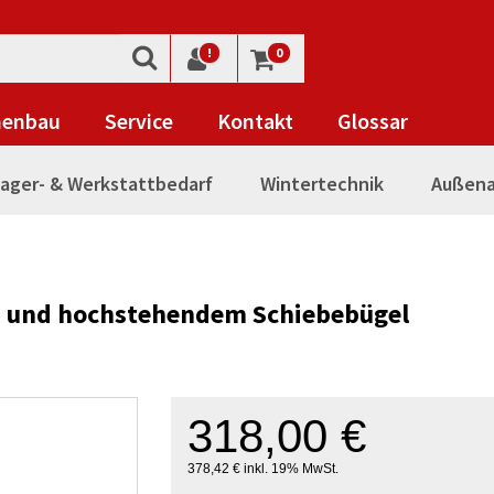
!
0
nenbau
Service
Kontakt
Glossar
ager- & Werkstattbedarf
Wintertechnik
Außena
n und hochstehendem Schiebebügel
318,00 €
378,42 € inkl. 19% MwSt.