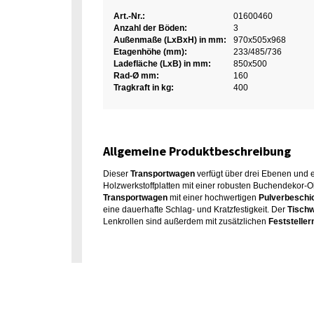
Art.-Nr.:
01600460
Anzahl der Böden:
3
Außenmaße (LxBxH) in mm:
970x505x968
Etagenhöhe (mm):
233/485/736
Ladefläche (LxB) in mm:
850x500
Rad-Ø mm:
160
Tragkraft in kg:
400
Allgemeine Produktbeschreibung
Dieser
Transportwagen
verfügt über drei Ebenen und 
Holzwerkstoffplatten mit einer robusten Buchendekor-O
Transportwagen
mit einer hochwertigen
Pulverbeschi
eine dauerhafte Schlag- und Kratzfestigkeit. Der
Tisch
Lenkrollen sind außerdem mit zusätzlichen
Feststeller