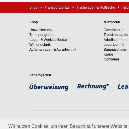
Shop
Transportgeräte
Tischwagen & Rolltische
Tis
Shop
Mietportal
Umwelttechnik
Gabelstapler
Transportgeräte
Teleskopstapler
Lager- & Werkstattbedarf
Arbeitsbühnen
Wintertechnik
Lagertechnik
Außenanlagen & Agrartechnik
Baumaschinen
Krane
Container
Zahlungarten
Weltweit setzen wir unsere
um. Erfahren Sie mehr über
Wir nutzen Cookies, um Ihren Besuch auf unserer Website u