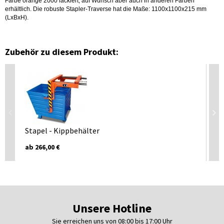
Farbe orange 2000 lackiert, auf Wunsch aber auch in anderen Farben
erhältlich. Die robuste Stapler-Traverse hat die Maße: 1100x1100x215 mm
(LxBxH).
Zubehör zu diesem Produkt:
Stapel - Kippbehälter
St
ab 266,00 €
Pr
Unsere Hotline
Sie erreichen uns von 08:00 bis 17:00 Uhr