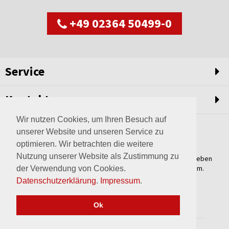
+49 02364 50499-0
Service
Kontakt
Wir nutzen Cookies, um Ihren Besuch auf
unserer Website und unseren Service zu
optimieren. Wir betrachten die weitere
Nutzung unserer Website als Zustimmung zu
Weltweit setzen wir unsere Erfahrungswerte und unser Streben
nach innovativen Lösungen in unvergleichliche Anlagen um.
der Verwendung von Cookies.
Erfahren Sie mehr über uns.
Datenschutzerklärung
.
Impressum
.
mehr über Wagner
Ok
2017 © wagner-haltern.de