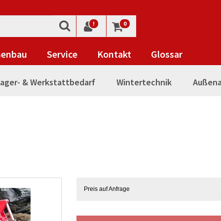
!
0
nenbau
Service
Kontakt
Glossar
ager- & Werkstattbedarf
Wintertechnik
Außena
Preis auf Anfrage