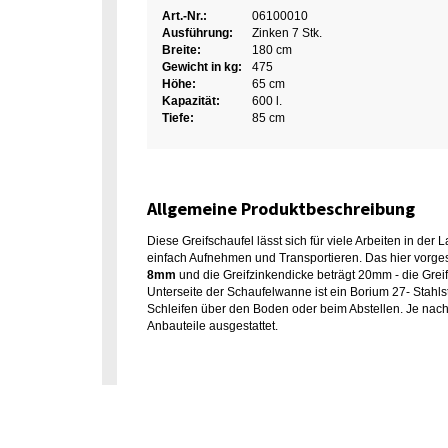
Art.-Nr.:
06100010
Ausführung:
Zinken 7 Stk.
Breite:
180 cm
Gewicht in kg:
475
Höhe:
65 cm
Kapazität:
600 l.
Tiefe:
85 cm
Allgemeine Produktbeschreibung
Diese Greifschaufel lässt sich für viele Arbeiten in der
einfach Aufnehmen und Transportieren. Das hier vorges
8mm
und die Greifzinkendicke beträgt 20mm - die Grei
Unterseite der Schaufelwanne ist ein Borium 27- Stahl
Schleifen über den Boden oder beim Abstellen. Je nach 
Anbauteile ausgestattet.