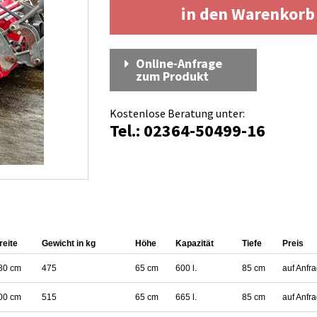
in den Warenkor
Online-Anfrage
zum Produkt
Kostenlose Beratung unter:
Tel.: 02364-50499-16
reite
Gewicht in kg
Höhe
Kapazität
Tiefe
Preis
80 cm
475
65 cm
600 l.
85 cm
auf Anfr
00 cm
515
65 cm
665 l.
85 cm
auf Anfr