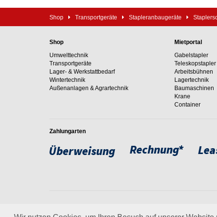
Shop
Transportgeräte
Stapleranbaugeräte
Staplers
Shop
Mietportal
Umwelttechnik
Gabelstapler
Transportgeräte
Teleskopstapler
Lager- & Werkstattbedarf
Arbeitsbühnen
Wintertechnik
Lagertechnik
Außenanlagen & Agrartechnik
Baumaschinen
Krane
Container
Zahlungarten
Weltweit setzen wir unsere
um. Erfahren Sie mehr über