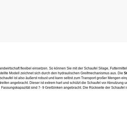
 Landwirtschaft flexibel einsetzen. So können Sie mit der Schaufel Silage, Futtermitt
tellte Modell zeichnet sich durch den hydraulischen Greifmechanismus aus. Die
S
fschaufel ist also äußerst robust und kann selbst zum Transport großer Mengen ein
streifen angebracht. Dieser ist extrem hart und schützt die Schaufel vor Abnutzun
Fassungskapazität sind 7- 9 Greifzinken angebracht. Die Rückseite der Schaufel ist