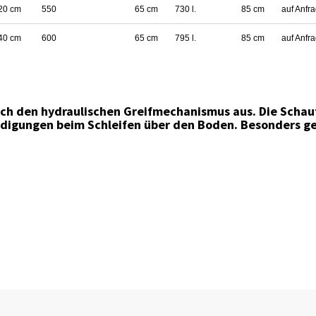
20 cm
550
65 cm
730 l.
85 cm
auf Anfr
40 cm
600
65 cm
795 l.
85 cm
auf Anfr
rch den hydraulischen Greifmechanismus aus. Die Schauf
digungen beim Schleifen über den Boden. Besonders ge