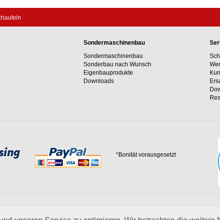
chaufeln
Sondermaschinenbau
Ser
Sondermaschinenbau
Sch
Sonderbau nach Wunsch
Wer
Eigenbauprodukte
Kun
Downloads
Ers
Dow
Res
*Bonität vorausgesetzt
 Erfahrungswerte und unser Streben nach innovativen Lösungen in unvergleichlich
 uns.
mehr über Wagner