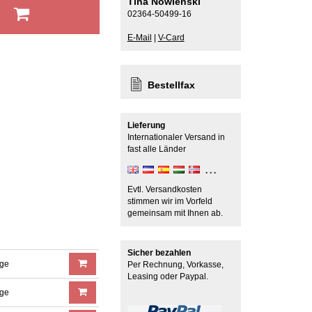
Tina Nowienski
b
02364-50499-16
E-Mail
|
V-Card
Bestellfax
Lieferung
Internationaler Versand in
fast alle Länder
Evtl. Versandkosten
stimmen wir im Vorfeld
gemeinsam mit Ihnen ab.
Sicher bezahlen
age
Per Rechnung, Vorkasse,
Leasing oder Paypal.
age