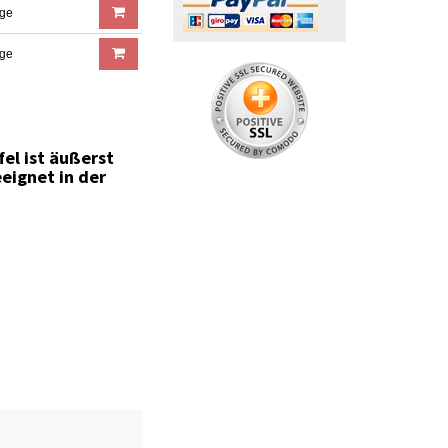
age
age
el ist äußerst
eignet in der