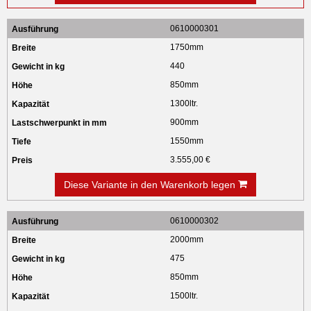
0610000301
1750mm
440
850mm
1300ltr.
900mm
1550mm
3.555,00 €
Diese Variante in den Warenkorb legen
0610000302
2000mm
475
850mm
1500ltr.