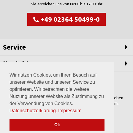
Sie erreichen uns von 08:00 bis 17:00 Uhr
+49 02364 50499-0
Service
Kontakt
Wir nutzen Cookies, um Ihren Besuch auf
unserer Website und unseren Service zu
optimieren. Wir betrachten die weitere
Nutzung unserer Website als Zustimmung zu
Weltweit setzen wir unsere Erfahrungswerte und unser Streben
nach innovativen Lösungen in unvergleichliche Anlagen um.
der Verwendung von Cookies.
Erfahren Sie mehr über uns.
Datenschutzerklärung
.
Impressum
.
mehr über Wagner
Ok