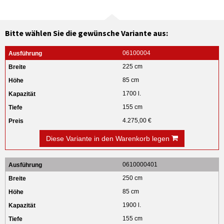
Bitte wählen Sie die gewünsche Variante aus:
06100004
225 cm
85 cm
1700 l.
155 cm
4.275,00 €
Diese Variante in den Warenkorb legen
0610000401
250 cm
85 cm
1900 l.
155 cm