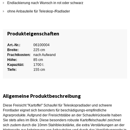
Endlackierung nach Wunsch in rot oder schwarz
ohne Anbauteile für Teleskop-/Radlader
Produkteigenschaften
Art.-Nr.:
06100004
Breite:
225 cm
Frachtkosten:
nach Aufwand
Höhe:
85 cm
Kapazität:
1700 l.
Tiefe:
155 cm
Allgemeine Produktbeschreibung
Diese Freisicht "Kartoffel" Schaufel für Teleskopradlader und schwere
Frontlader eignet sich besonders für beschädigungs-empfindliche
Agrarprodukte. Aufgrund der Freisichtstäbe an der Schaufelrückseite haben
Sie stets alles im Blick. Diese besonders robuste Kartoffelschaufel zeichnet
sich zudem durch die 10mm Stahlbleckstärke, die extra Verstärkungen an der
Hinterseite zur Anbringung von Anbauteilen und durch das Verstärkungsrohr in