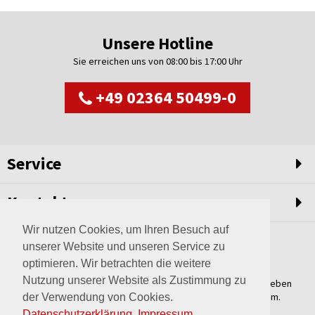
Unsere Hotline
Sie erreichen uns von 08:00 bis 17:00 Uhr
+49 02364 50499-0
Service
Kontakt
Wir nutzen Cookies, um Ihren Besuch auf
unserer Website und unseren Service zu
optimieren. Wir betrachten die weitere
Nutzung unserer Website als Zustimmung zu
Weltweit setzen wir unsere Erfahrungswerte und unser Streben
nach innovativen Lösungen in unvergleichliche Anlagen um.
der Verwendung von Cookies.
Erfahren Sie mehr über uns.
Datenschutzerklärung
.
Impressum
.