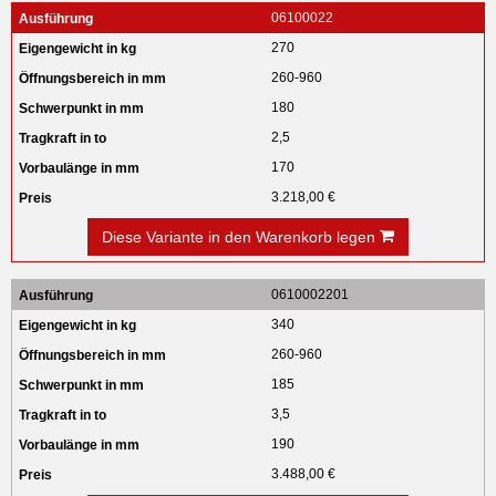
06100022
270
260-960
180
2,5
170
3.218,00 €
Diese Variante in den Warenkorb legen
0610002201
340
260-960
185
3,5
190
3.488,00 €