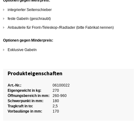
Optionen gegen Mehrpreis:
integrierter Seitenschieber
feste Gabeln (geschraubt)
Anbauteile für Front-/Teleskop-/Radlader (bitte Fabrikat nennen)
Optionen gegen Minderpreis:
Exklusive Gabeln
Produkteigenschaften
Art.-Nr.:
06100022
Eigengewicht in kg:
270
Öffnungsbereich in mm:
260-960
Schwerpunkt in mm:
180
Tragkraft in to:
2,5
Vorbaulänge in mm:
170