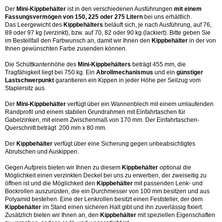
Der 
Mini-Kippbehälter
 ist in den verschiedenen Ausführungen 
mit einem 
Fassungsvermögen von 150, 225 oder 275 Litern
 bei uns erhältlich.
Das Leergewicht des 
Kippbehälters
 beläuft sich, je nach Ausführung, auf 76, 
89 oder 97 kg (verzinkt), bzw. auf 70, 82 oder 90 kg (lackiert). Bitte geben Sie 
im Bestellfall den Farbwunsch an, damit wir Ihnen den 
Kippbehälter
 in der von 
Ihnen gewünschten Farbe zusenden können. 
Die Schüttkantenhöhe des 
Mini-Kippbehälters
 beträgt 455 mm, die 
Tragfähigkeit liegt bei 750 kg. Ein 
Abrollmechanismus
 und ein
 günstiger 
Lastschwerpunkt
 garantieren ein Kippen in jeder Höhe per Seilzug vom 
Staplersitz aus.
Der 
Mini-Kippbehälter
 verfügt über ein Wannenblech mit einem umlaufenden 
Randprofil und einem stabilen Grundrahmen mit Einfahrtaschen für 
Gabelzinken, mit einem Zwischenmaß von 170 mm. Der Einfahrtaschen-
Querschnitt beträgt  200 mm x 80 mm.
Der 
Kippbehälter
 verfügt über eine Sicherung gegen unbeabsichtigtes 
Abrutschen und Auskippen.
Gegen Aufpreis bieten wir Ihnen zu diesem 
Kippbehälter
 optional die 
Möglichkeit einen verzinkten Deckel bei uns zu erwerben, der zweiseitig zu 
öffnen ist und die Möglichkeit den 
Kippbehälter
 mit passenden Lenk- und 
Bockrollen auszurüsten, die ein Durchmesser von 100 mm besitzen und aus 
Polyamid bestehen. Eine der Lenkrollen besitzt einen Feststeller, der dem 
Kippbehälter
 im Stand einen sicheren Halt gibt und ihn zuverlässig fixiert. 
Zusätzlich bieten wir Ihnen an, den 
Kippbehälter
 mit speziellen Eigenschaften 