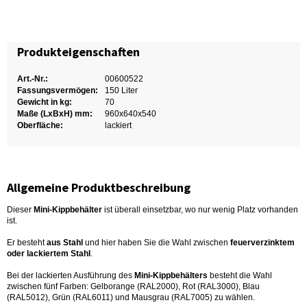
Produkteigenschaften
Art.-Nr.:
00600522
Fassungsvermögen:
150 Liter
Gewicht in kg:
70
Maße (LxBxH) mm:
960x640x540
Oberfläche:
lackiert
Allgemeine Produktbeschreibung
Dieser 
Mini-Kippbehälter
 ist überall einsetzbar, wo nur wenig Platz vorhanden 
ist.
Er besteht 
aus Stahl
 und hier haben Sie die Wahl zwischen
 feuerverzinktem 
oder lackiertem Stahl
.
Bei der lackierten Ausführung des 
Mini-Kippbehälters
 besteht die Wahl 
zwischen fünf Farben: Gelborange (RAL2000), Rot (RAL3000), Blau 
(RAL5012), Grün (RAL6011) und Mausgrau (RAL7005) zu wählen.