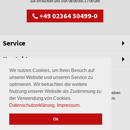
Sie erreichen uns von 08:00 bis 17:00 Uhr
+49 02364 50499-0
Service
Kontakt
Wir nutzen Cookies, um Ihren Besuch auf
unserer Website und unseren Service zu
optimieren. Wir betrachten die weitere
Nutzung unserer Website als Zustimmung zu
Weltweit setzen wir unsere Erfahrungswerte und unser Streben
nach innovativen Lösungen in unvergleichliche Anlagen um.
der Verwendung von Cookies.
Erfahren Sie mehr über uns.
Datenschutzerklärung
.
Impressum
.
mehr über Wagner
Ok
2017 © wagner-haltern.de