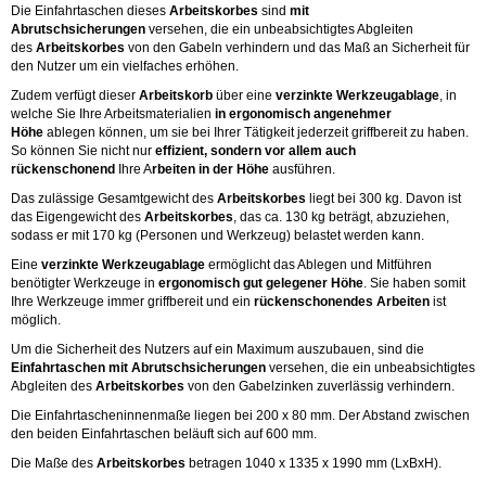
Die Einfahrtaschen dieses
Arbeitskorbes
sind
mit
Abrutschsicherungen
versehen, die ein unbeabsichtigtes Abgleiten
des
Arbeitskorbes
von den Gabeln verhindern und das Maß an Sicherheit für
den Nutzer um ein vielfaches erhöhen.
Zudem verfügt dieser
Arbeitskorb
über eine
verzinkte Werkzeugablage
, in
welche Sie Ihre Arbeitsmaterialien
in
ergonomisch angenehmer
Höhe
ablegen können, um sie bei Ihrer Tätigkeit jederzeit griffbereit zu haben.
So können Sie nicht nur
effizient, sondern vor allem auch
rückenschonend
Ihre A
rbeiten in der Höhe
ausführen.
Das zulässige Gesamtgewicht des
Arbeitskorbes
liegt bei 300 kg. Davon ist
das Eigengewicht des
Arbeitskorbes
, das ca. 130 kg beträgt, abzuziehen,
sodass er mit 170 kg (Personen und Werkzeug) belastet werden kann.
Eine
verzinkte Werkzeugablage
ermöglicht das Ablegen und Mitführen
benötigter Werkzeuge in
ergonomisch gut gelegener Höhe
. Sie haben somit
Ihre Werkzeuge immer griffbereit und ein
rückenschonendes Arbeiten
ist
möglich.
Um die Sicherheit des Nutzers auf ein Maximum auszubauen, sind die
Einfahrtaschen mit Abrutschsicherungen
versehen, die ein unbeabsichtigtes
Abgleiten des
Arbeitskorbes
von den Gabelzinken zuverlässig verhindern.
Die Einfahrtascheninnenmaße liegen bei 200 x 80 mm. Der Abstand zwischen
den beiden Einfahrtaschen beläuft sich auf 600 mm.
Die Maße des
Arbeitskorbes
betragen 1040 x 1335 x 1990 mm (LxBxH).