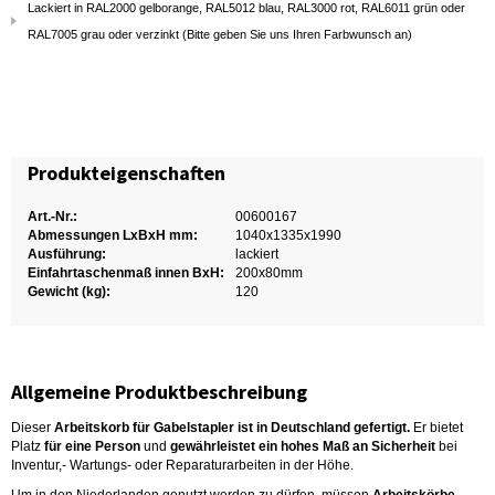
Lackiert in RAL2000 gelborange, RAL5012 blau, RAL3000 rot, RAL6011 grün oder
RAL7005 grau oder verzinkt (Bitte geben Sie uns Ihren Farbwunsch an)
Produkteigenschaften
Art.-Nr.:
00600167
Abmessungen LxBxH mm:
1040x1335x1990
Ausführung:
lackiert
Einfahrtaschenmaß innen BxH:
200x80mm
Gewicht (kg):
120
Allgemeine Produktbeschreibung
Dieser
Arbeitskorb für Gabelstapler ist in Deutschland gefertigt.
Er bietet
Platz
für eine Person
und
gewährleistet ein hohes Maß an Sicherheit
bei
Inventur,- Wartungs- oder Reparaturarbeiten in der Höhe.