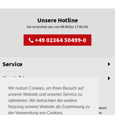
Unsere Hotline
Sie erreichen uns von 08:00 bis 17:00 Uhr
+49 02364 50499-0
Service
Kontakt
Wir nutzen Cookies, um Ihren Besuch auf
unserer Website und unseren Service zu
optimieren. Wir betrachten die weitere
Nutzung unserer Website als Zustimmung zu
Weltweit setzen wir unsere Erfahrungswerte und unser Streben
nach innovativen Lösungen in unvergleichliche Anlagen um.
der Verwendung von Cookies.