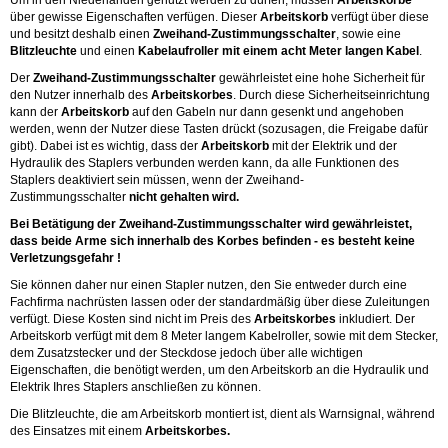
Um in den Niederlanden genutzt werden zu dürfen, müssen
Arbeitskörbe
über gewisse Eigenschaften verfügen. Dieser
Arbeitskorb
verfügt über diese
und besitzt deshalb einen
Zweihand-Zustimmungsschalter
, sowie eine
Blitzleuchte
und einen
Kabelaufroller mit einem acht Meter langen Kabel
.
Der
Zweihand-Zustimmungsschalter
gewährleistet eine hohe Sicherheit für
den Nutzer innerhalb des
Arbeitskorbes
. Durch diese Sicherheitseinrichtung
kann der
Arbeitskorb
auf den Gabeln nur dann gesenkt und angehoben
werden, wenn der Nutzer diese Tasten drückt (sozusagen, die Freigabe dafür
gibt). Dabei ist es wichtig, dass der
Arbeitskorb
mit der Elektrik und der
Hydraulik des Staplers verbunden werden kann, da alle Funktionen des
Staplers deaktiviert sein müssen, wenn der Zweihand-
Zustimmungsschalter
nicht gehalten wird.
Bei Betätigung der Zweihand-Zustimmungsschalter wird gewährleistet,
dass beide Arme sich innerhalb des Korbes befinden - es besteht keine
Verletzungsgefahr !
Sie können daher nur einen Stapler nutzen, den Sie entweder durch eine
Fachfirma nachrüsten lassen oder der standardmäßig über diese Zuleitungen
verfügt. Diese Kosten sind nicht im Preis des
Arbeitskorbes
inkludiert. Der
Arbeitskorb verfügt mit dem 8 Meter langem Kabelroller, sowie mit dem Stecker,
dem Zusatzstecker und der Steckdose jedoch über alle wichtigen
Eigenschaften, die benötigt werden, um den Arbeitskorb an die Hydraulik und
Elektrik Ihres Staplers anschließen zu können.
Die Blitzleuchte, die am Arbeitskorb montiert ist, dient als Warnsignal, während
des Einsatzes mit einem
Arbeitskorbes.