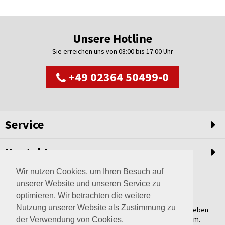
Unsere Hotline
Sie erreichen uns von 08:00 bis 17:00 Uhr
+49 02364 50499-0
Service
Kontakt
Wir nutzen Cookies, um Ihren Besuch auf
unserer Website und unseren Service zu
optimieren. Wir betrachten die weitere
Nutzung unserer Website als Zustimmung zu
Weltweit setzen wir unsere Erfahrungswerte und unser Streben
nach innovativen Lösungen in unvergleichliche Anlagen um.
der Verwendung von Cookies.