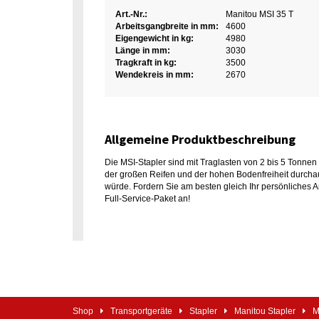
Art.-Nr.:
Manitou MSI 35 T
Arbeitsgangbreite in mm:
4600
Eigengewicht in kg:
4980
Länge in mm:
3030
Tragkraft in kg:
3500
Wendekreis in mm:
2670
Allgemeine Produktbeschreibung
Die MSI-Stapler sind mit Traglasten von 2 bis 5 Tonnen 
der großen Reifen und der hohen Bodenfreiheit durchau
würde. Fordern Sie am besten gleich Ihr persönliches 
Full-Service-Paket an!
Shop
Transportgeräte
Stapler
Manitou Stapler
M