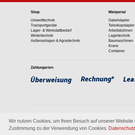
Shop
Mietportal
Umwelttechnik
Gabelstapler
Transportgeräte
Teleskopstapler
Lager- & Werkstattbedarf
Arbeitsbühnen
Wintertechnik
Lagertechnik
Außenanlagen & Agrartechnik
Baumaschinen
Krane
Container
Zahlungarten
Weltweit setzen wir unsere
um. Erfahren Sie mehr über
Wir nutzen Cookies, um Ihren Besuch auf unserer Website u
Zustimmung zu der Verwendung von Cookies.
Datenschutz