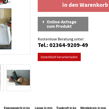
in den Warenkor
Online-Anfrage
zum Produkt
Kostenlose Beratung unter:
Tel.: 02364-9209-49
Datenblatt herunterladen
Eigengewicht in kg
Länge in mm
Tragkraft in kg
Wendekreis in mm