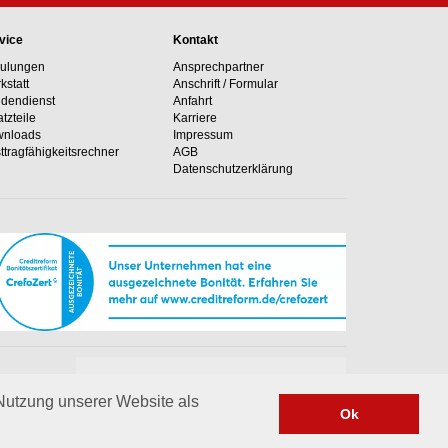
vice
Kontakt
ulungen
Ansprechpartner
kstatt
Anschrift / Formular
dendienst
Anfahrt
atzteile
Karriere
nloads
Impressum
ttragfähig­keits­rechner
AGB
Datenschutzerklärung
Unsere Hotline
e Anlagen
+49 02364 50499-0
 Nutzung unserer Website als
Ok