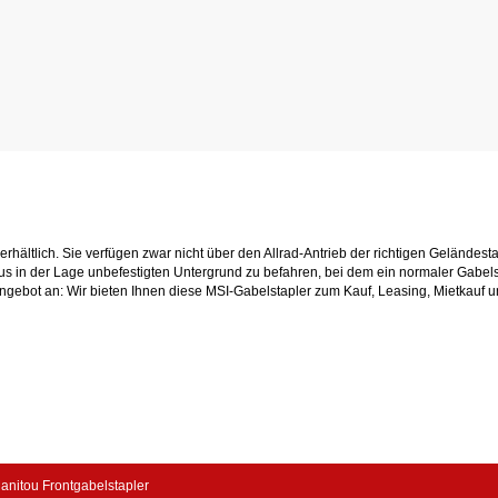
erhältlich. Sie verfügen zwar nicht über den Allrad-Antrieb der richtigen Geländest
s in der Lage unbefestigten Untergrund zu befahren, bei dem ein normaler Gabels
Angebot an: Wir bieten Ihnen diese MSI-Gabelstapler zum Kauf, Leasing, Mietkauf
anitou Frontgabelstapler