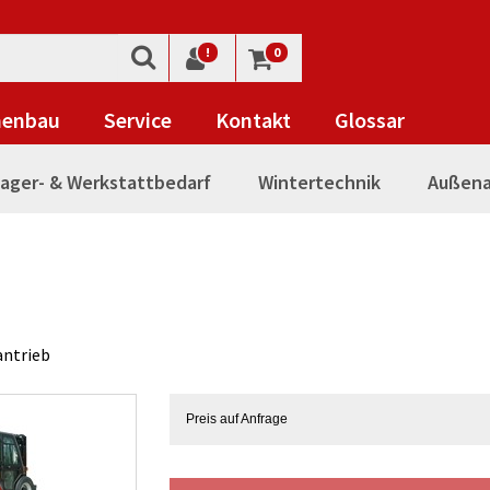
!
0
nenbau
Service
Kontakt
Glossar
ager- & Werkstattbedarf
Wintertechnik
Außena
antrieb
Preis auf Anfrage