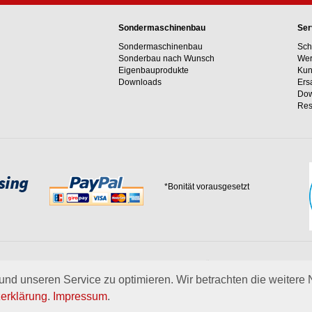
Sondermaschinenbau
Ser
Sondermaschinenbau
Sch
Sonderbau nach Wunsch
Wer
Eigenbauprodukte
Kun
Downloads
Ers
Dow
Res
*Bonität vorausgesetzt
 Erfahrungswerte und unser Streben nach innovativen Lösungen in unvergleichlich
 uns.
mehr über Wagner
nd unseren Service zu optimieren. Wir betrachten die weitere
erklärung
.
Impressum
.