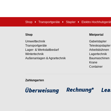
Shop
Transportgeräte
Stapler
Elektro Hochhubgerä
Shop
Mietportal
Umwelttechnik
Gabelstapler
Transportgeräte
Teleskopstapler
Lager- & Werkstattbedarf
Arbeitsbühnen
Wintertechnik
Lagertechnik
Außenanlagen & Agrartechnik
Baumaschinen
Krane
Container
Zahlungarten