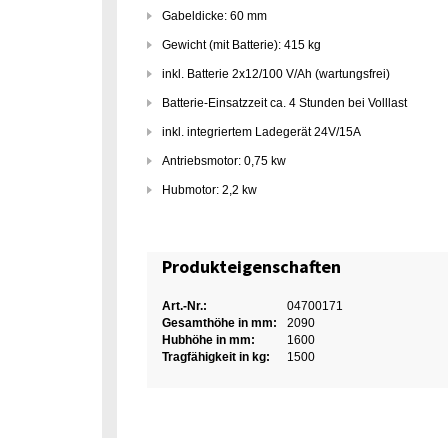
Gabeldicke: 60 mm
Gewicht (mit Batterie): 415 kg
inkl. Batterie 2x12/100 V/Ah (wartungsfrei)
Batterie-Einsatzzeit ca. 4 Stunden bei Volllast
inkl. integriertem Ladegerät 24V/15A
Antriebsmotor: 0,75 kw
Hubmotor: 2,2 kw
Produkteigenschaften
Art.-Nr.:
04700171
Gesamthöhe in mm:
2090
Hubhöhe in mm:
1600
Tragfähigkeit in kg:
1500