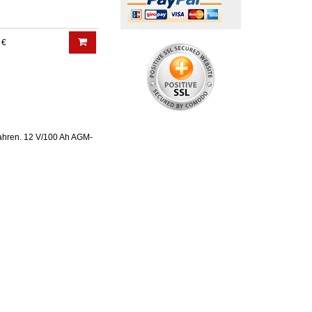
 €
fahren. 12 V/100 Ah AGM-