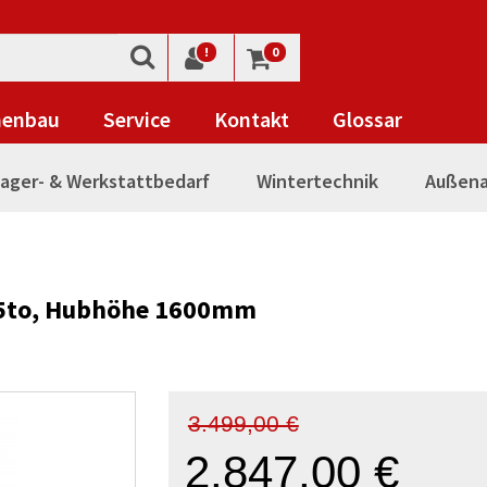
!
0
nenbau
Service
Kontakt
Glossar
ager- & Werkstattbedarf
Wintertechnik
Außena
 1,5to, Hubhöhe 1600mm
3.499,00 €
2.847,00 €