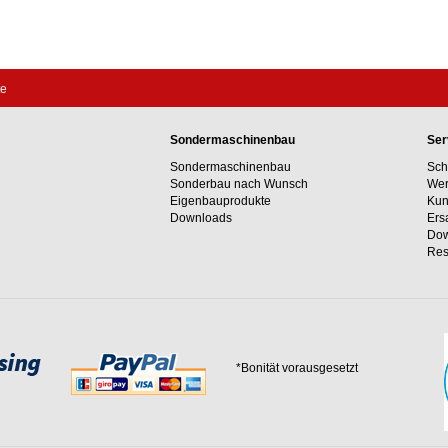
te
Sondermaschinenbau
Ser
Sondermaschinenbau
Sch
Sonderbau nach Wunsch
Wer
Eigenbauprodukte
Kun
Downloads
Ers
Dow
Res
*Bonität vorausgesetzt