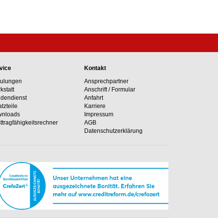
vice
Kontakt
ulungen
Ansprechpartner
kstatt
Anschrift / Formular
dendienst
Anfahrt
atzteile
Karriere
nloads
Impressum
ttragfähig­keits­rechner
AGB
Datenschutzerklärung