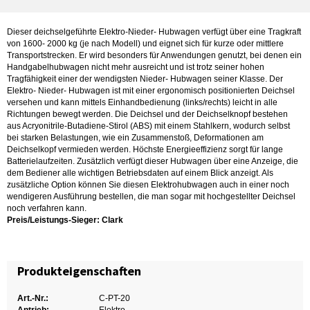
Dieser deichselgeführte Elektro-Nieder- Hubwagen verfügt über eine Tragkraft
von 1600- 2000 kg (je nach Modell) und eignet sich für kurze oder mittlere
Transportstrecken. Er wird besonders für Anwendungen genutzt, bei denen ein
Handgabelhubwagen nicht mehr ausreicht und ist trotz seiner hohen
Tragfähigkeit einer der wendigsten Nieder- Hubwagen seiner Klasse. Der
Elektro- Nieder- Hubwagen ist mit einer ergonomisch positionierten Deichsel
versehen und kann mittels Einhandbedienung (links/rechts) leicht in alle
Richtungen bewegt werden. Die Deichsel und der Deichselknopf bestehen
aus Acryonitrile-Butadiene-Stirol (ABS) mit einem Stahlkern, wodurch selbst
bei starken Belastungen, wie ein Zusammenstoß, Deformationen am
Deichselkopf vermieden werden. Höchste Energieeffizienz sorgt für lange
Batterielaufzeiten. Zusätzlich verfügt dieser Hubwagen über eine Anzeige, die
dem Bediener alle wichtigen Betriebsdaten auf einem Blick anzeigt. Als
zusätzliche Option können Sie diesen Elektrohubwagen auch in einer noch
wendigeren Ausführung bestellen, die man sogar mit hochgestellter Deichsel
noch verfahren kann.
Preis/Leistungs-Sieger: Clark
Produkteigenschaften
Art.-Nr.:
C-PT-20