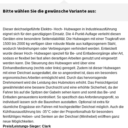
Bitte wählen Sie die gewünsche Variante aus:
Dieser deichselgeführte Elektro- Hoch- Hubwagen in Industrieausführung
eignet sich für den ganztägigen Einsatz. Die 4-Punkt-Auflage verleiht diesen
Geräten eine besondere Seitenstabilität. Die Hubwagen mit einer Tragkraft von
1500 bis 2000 kg verfügen über robuste Maste aus kaltgezogenem Stahl,
wodurch Verdrehungen oder Verbiegungen verhindert werden. Entwickelt
wurde dieser Hoch- Hubwagen speziell für Be- und Entladevorgänge aller Art,
sodass er flexibel bei fast allen derartigen Arbeiten genutzt und eingesetzt
werden kann. Die Steuerung des Hubwagen wird über eine
Einhandbedienung (rechts oder links) geregelt. Zudem ist dieser Hubwagen
mit einer Deichsel ausgestattet, die so angeordnet ist, dass ein besonders
ergonomisches Arbeiten ermöglicht wird. Durch das hervorragende
Drehmoment wird die Leistung des Hubmotors erhöht. Das Freisichtgerüst
gewährleistet eine bessere Durchsicht und eine erhöhte Sicherheit, da der
Fahrer bis auf die Spitzen der Gabeln sehen kann und somit das Be- und
Entladen genauestens kontrolliert. So spezifisch das Anforderungsprofil, so
individuell lassen sich die Baureihen ausstatten. Optional ist extra für
räumliche Engpässe ein Fahren mit hochgestellter Deichsel möglich. Auch die
Kühlhausausführung bis -35°C oder der Proportionalhub für besonders
feinfühliges Heben- und Senken an der Deichsel (Minihebel) eröffnen ganz
neue Möglichkeiten.
Preis/Leistungs-Sieger: Clark