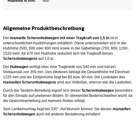
Hubhöhe in mm:
800
Allgemeine Produktbeschreibung
Der
manuelle Scherenhubwagen mit einer Tragkraft von 1,5 to
ist in
unterschiedlichen Ausführungen erhältlich. Diese unterscheiden sich in der
Hubhöhe (500, 600 oder 800 mm) sowie in der Gabellänge (700, 900, 1200,
1520 mm). Ab 470 mm Hubhöhe reduziert sich die Tragkraft dieses
Scherenhubwagens
auf 1,0 to.
Der
Hubwagen
verfügt über eine Tragbreite von 540 mm und hat ein
Vorbaumaß von 356 mm. Des Weiteren beträgt die Gesamthöhe mit Deichsel
1225 mm und die Einfahrhöhe liegt bei 85 bzw. 90 mm. Die Lenkräder des
manuellen Scherenhubwagens
sind aus Volkollan, ebenso wie die Lastrollen.
Durch die Tandem-Bereifung eignet sich dieser
Scherenhubwagen
besonders
für den Einsatz auf unebenen Böden. Er überwindet Bodenschwellen leicht, da
die Gewichtsverteilung auf mehrere Rollen erfolgt.
Sein Lenkeinschlag liegt bei 230°. Auf Wunsch können Sie diesen
manuellen
Scherenhubwagen
auch mit anderer Beräderung erhalten!