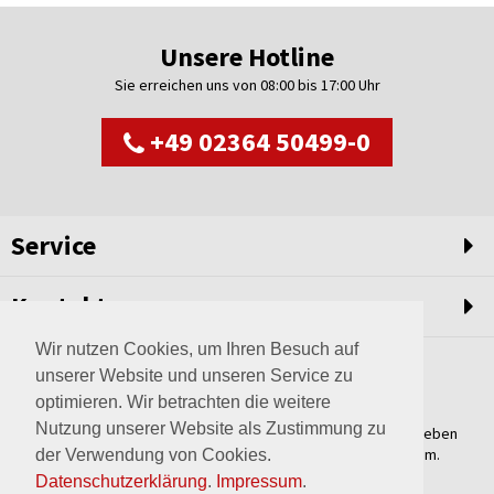
Unsere Hotline
Sie erreichen uns von 08:00 bis 17:00 Uhr
+49 02364 50499-0
Service
Kontakt
Wir nutzen Cookies, um Ihren Besuch auf
unserer Website und unseren Service zu
optimieren. Wir betrachten die weitere
Nutzung unserer Website als Zustimmung zu
Weltweit setzen wir unsere Erfahrungswerte und unser Streben
nach innovativen Lösungen in unvergleichliche Anlagen um.
der Verwendung von Cookies.
Erfahren Sie mehr über uns.
Datenschutzerklärung
.
Impressum
.