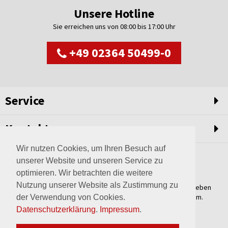
Unsere Hotline
Sie erreichen uns von 08:00 bis 17:00 Uhr
+49 02364 50499-0
Service
Kontakt
Wir nutzen Cookies, um Ihren Besuch auf
unserer Website und unseren Service zu
optimieren. Wir betrachten die weitere
Nutzung unserer Website als Zustimmung zu
Weltweit setzen wir unsere Erfahrungswerte und unser Streben
nach innovativen Lösungen in unvergleichliche Anlagen um.
der Verwendung von Cookies.
Erfahren Sie mehr über uns.
Datenschutzerklärung
.
Impressum
.
mehr über Wagner