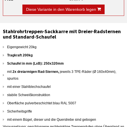
Diese Variante in den Warenkorb legen
Stahlrohrtreppen-Sackkarre mit Dreier-Radsternen
und Standard-Schaufel
Eigengewicht 20kg
Tragkraft 200kg
Schaufel in mm (LxB): 250x320mm
mit
2x dreiarmigen Rad-Sternen,
jeweils 3 TPE-Räder (Ø 160x40mm),
spurlos
mit einer Stahlblechschaufel
stabile Schweißkonstruktion
Oberfläche pulverbeschichtet blau RAL 5007
Sicherheitsgriffe
mit einem Bügel, dieser und die Querstrebe sind gebogen
Voraussetzung: geschlossene rechtwinklige Treppenstufen ohne Überstand an