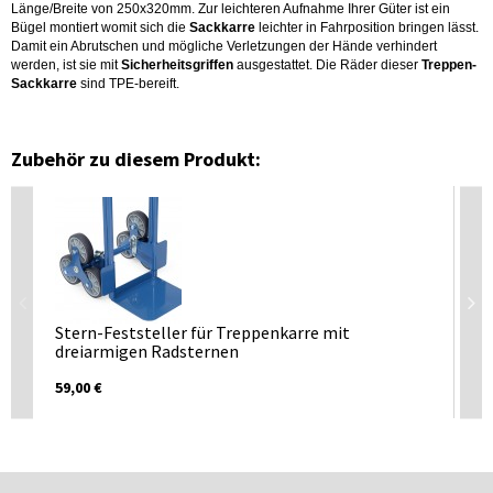
Länge/Breite von 250x320mm. Zur leichteren Aufnahme Ihrer Güter ist ein
Bügel montiert womit sich die
Sackkarre
leichter in Fahrposition bringen lässt.
Damit ein Abrutschen und mögliche Verletzungen der Hände verhindert
werden, ist sie mit
Sicherheitsgriffen
ausgestattet. Die Räder dieser
Treppen-
Sackkarre
sind TPE-bereift.
Zubehör zu diesem Produkt:
Tr
46,
Stern-Feststeller für Treppenkarre mit
dreiarmigen Radsternen
59,00 €