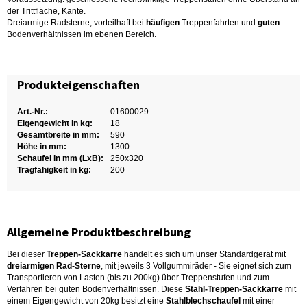
der Trittfläche, Kante.
Dreiarmige Radsterne, vorteilhaft bei
häufigen
Treppenfahrten und
guten
Bodenverhältnissen im ebenen Bereich.
Produkteigenschaften
Art.-Nr.:
01600029
Eigengewicht in kg:
18
Gesamtbreite in mm:
590
Höhe in mm:
1300
Schaufel in mm (LxB):
250x320
Tragfähigkeit in kg:
200
Allgemeine Produktbeschreibung
Bei dieser
Treppen-Sackkarre
handelt es sich um unser Standardgerät mit
dreiarmigen Rad-Sterne
, mit jeweils 3 Vollgummiräder - Sie eignet sich zum
Transportieren von Lasten (bis zu 200kg) über Treppenstufen und zum
Verfahren bei guten Bodenverhältnissen. Diese
Stahl-Treppen-Sackkarre
mit
einem Eigengewicht von 20kg besitzt eine
Stahlblechschaufel
mit einer