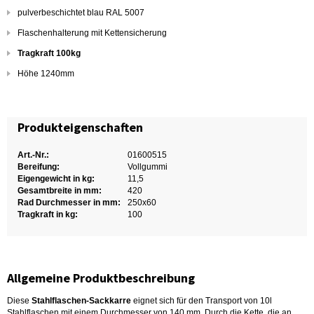
pulverbeschichtet blau RAL 5007
Flaschenhalterung mit Kettensicherung
Tragkraft 100kg
Höhe 1240mm
Produkteigenschaften
Art.-Nr.:
01600515
Bereifung:
Vollgummi
Eigengewicht in kg:
11,5
Gesamtbreite in mm:
420
Rad Durchmesser in mm:
250x60
Tragkraft in kg:
100
Allgemeine Produktbeschreibung
Diese
Stahlflaschen-Sackkarre
eignet sich für den Transport von 10l
Stahlflaschen mit einem Durchmesser von 140 mm. Durch die Kette, die an