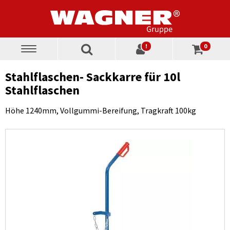
!
0
Toggle
navigation
Stahlflaschen- Sackkarre für 10l
Stahlflaschen
Höhe 1240mm, Vollgummi-Bereifung, Tragkraft 100kg