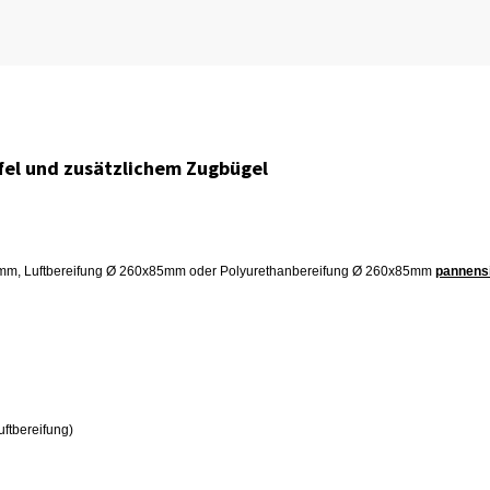
fel und zusätzlichem Zugbügel
6mm, Luftbereifung Ø 260x85mm oder Polyurethanbereifung Ø 260x85mm
pannens
ftbereifung)