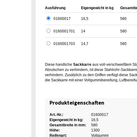
Ausführung
Eigengewicht in kg
Gesamtbr
01600017
16,5
580
0160001701
14
580
0160001703
14,7
580
Diese handliche
Sackkarre
aus voll-verschweißtem Sta
Abrutschen zu verhindern, ist diese Stahlrohr-Sackkarr
verhindern. Zusätzlich zu den Griffen verfügt diese Sa
die Sackkarre mit einer Vollgummibereifung, Luftbere
Produkteigenschaften
Art.-Nr.:
01600017
Eigengewicht in kg:
16,5
Gesamtbreite in mm:
580
Höhe:
1300
Reifenart:
Vollgummi