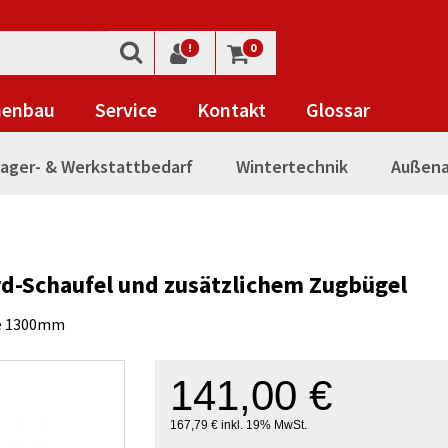
!
0
nenbau
Service
Kontakt
Glossar
ager- & Werkstattbedarf
Wintertechnik
Außena
rd-Schaufel und zusätzlichem Zugbügel
he 1300mm
141,00 €
167,79 € inkl. 19% MwSt.