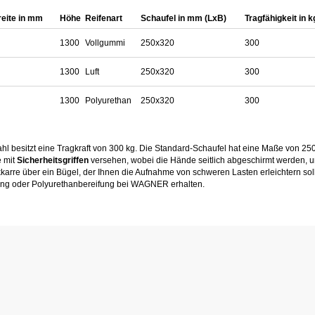
eite in mm
Höhe
Reifenart
Schaufel in mm (LxB)
Tragfähigkeit in k
1300
Vollgummi
250x320
300
1300
Luft
250x320
300
1300
Polyurethan
250x320
300
hl besitzt eine Tragkraft von 300 kg. Die Standard-Schaufel hat eine Maße von 2
e mit
Sicherheitsgriffen
versehen, wobei die Hände seitlich abgeschirmt werden, 
ckkarre über ein Bügel, der Ihnen die Aufnahme von schweren Lasten erleichtern so
ifung oder Polyurethanbereifung bei WAGNER erhalten.