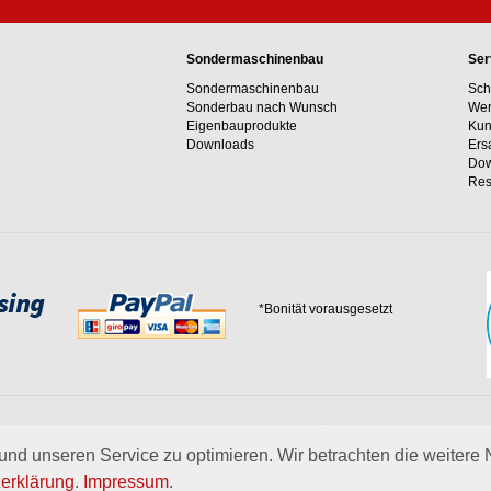
Sondermaschinenbau
Ser
Sondermaschinenbau
Sch
Sonderbau nach Wunsch
Wer
Eigenbauprodukte
Kun
Downloads
Ers
Dow
Res
*Bonität vorausgesetzt
 Erfahrungswerte und unser Streben nach innovativen Lösungen in unvergleichlich
 uns.
mehr über Wagner
nd unseren Service zu optimieren. Wir betrachten die weitere
erklärung
.
Impressum
.