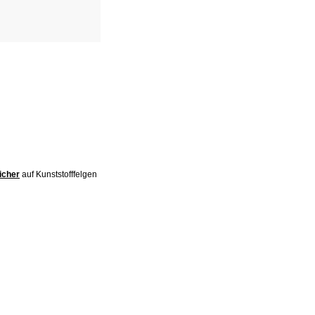
icher
auf Kunststofffelgen