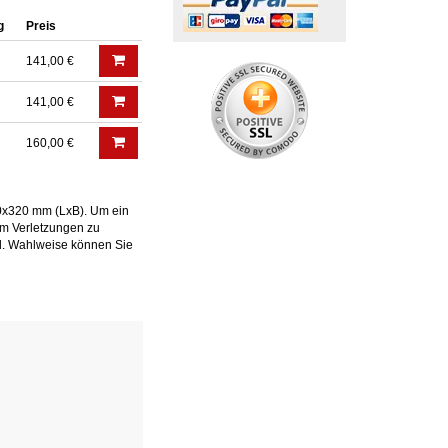
g
Preis
141,00 €
141,00 €
160,00 €
50x320 mm (LxB). Um ein
um Verletzungen zu
ll. Wahlweise können Sie