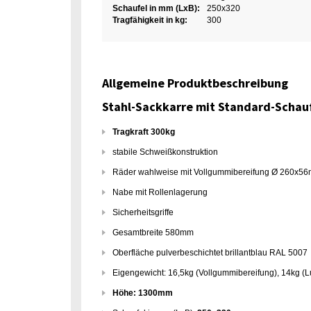
Schaufel in mm (LxB):
250x320
Tragfähigkeit in kg:
300
Allgemeine Produktbeschreibung
Stahl-Sackkarre mit Standard-Schau
Tragkraft 300kg
stabile Schweißkonstruktion
Räder wahlweise mit Vollgummibereifung Ø 260x5
Nabe mit Rollenlagerung
Sicherheitsgriffe
Gesamtbreite 580mm
Oberfläche pulverbeschichtet brillantblau RAL 5007
Eigengewicht: 16,5kg (Vollgummibereifung), 14kg (Lu
Höhe: 1300mm