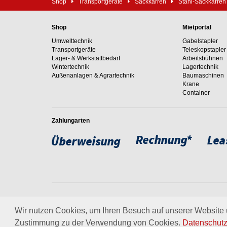
Shop
Transportgeräte
Sackkarren
Stahl-Sackkarren
Shop
Mietportal
Umwelttechnik
Gabelstapler
Transportgeräte
Teleskopstapler
Lager- & Werkstattbedarf
Arbeitsbühnen
Wintertechnik
Lagertechnik
Außenanlagen & Agrartechnik
Baumaschinen
Krane
Container
Zahlungarten
Weltweit setzen wir unsere
um. Erfahren Sie mehr über
Wir nutzen Cookies, um Ihren Besuch auf unserer Website u
Zustimmung zu der Verwendung von Cookies.
Datenschutz