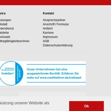
vice
Kontakt
ulungen
Ansprechpartner
kstatt
Anschrift / Formular
dendienst
Anfahrt
atzteile
Karriere
nloads
Impressum
ttragfähig­keits­rechner
AGB
Datenschutzerklärung
Unsere Hotline
e Anlagen
+49 02364 50499-0
 Nutzung unserer Website als
Ok