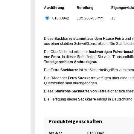
Ausführung
Bereifung
Eigengewicht
01600942
Luft, 260x85 mm
15
Diese
Sackkarre stammt aus dem Hause Fetra
und v
aus einer stabilen Schweißkonstruktion. Die Stahlblech
Die Oberfläche ist mit einer
hochwertigen Pulverbesch
von Fetra
. In dieser Serie finden Sie viele Transporth
Trend gerechtem Anthrazitgrau
.
Die
Fetra Sackkarre
ist mit Sicherheitsgriffen verseh
Die Räder der
Fetra Sackkarre
verfügen über eine Luft
Querstreben sind durchgebogen.
Diese
Stahlrohr-Sackkarre von Fetra
eignet sich spez
Die Fertigung dieser
Sackkarre
erfolgt in Deutschland
Produkteigenschaften
Art.-Nr.:
01600942