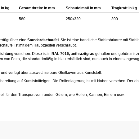
 in kg
Gesamtbreite in mm
Schaufelmaß in mm
Tragkraft in kg
580
250x320
300
erfügt über eine
Standardschaufel
. Sie ist eine handliche Stahlrohrkarre mit Stah
schaufel ist mit dem Hauptgestell verschraubt.
ichtung
versehen. Diese ist in
RAL 7016, anthrazitgrau
gehalten und gehört mit 
ilfen von Fetra, die standardmäßig in blau erhältlich sind, nun auch in einem anges
en und verfügt über auswechselbare Gleitkuven aus Kunststoff.
bereifung auf Kunststofffelgen. Die Rollenlagerung ist mit Naben versehen. Der ob
iell für den Transport von runden Gütern, wie Rollen, Kannen, Eimern usw.
.