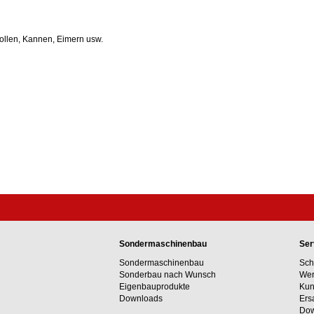
Rollen, Kannen, Eimern usw.
Sondermaschinenbau
Ser
Sondermaschinenbau
Sch
Sonderbau nach Wunsch
Wer
Eigenbauprodukte
Kun
Downloads
Ers
Dow