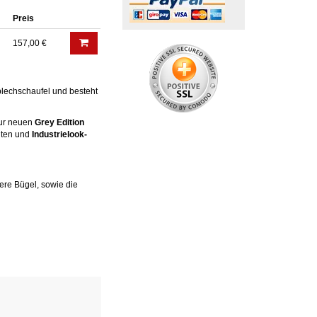
Preis
157,00 €
lblechschaufel und besteht
zur neuen
Grey Edition
agten und
Industrielook-
ere Bügel, sowie die