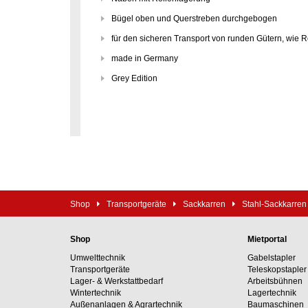
Bügel oben und Querstreben durchgebogen
für den sicheren Transport von runden Gütern, wie 
made in Germany
Grey Edition
Shop
Transportgeräte
Sackkarren
Stahl-Sackkarren
Shop
Mietportal
Umwelttechnik
Gabelstapler
Transportgeräte
Teleskopstapler
Lager- & Werkstattbedarf
Arbeitsbühnen
Wintertechnik
Lagertechnik
Außenanlagen & Agrartechnik
Baumaschinen