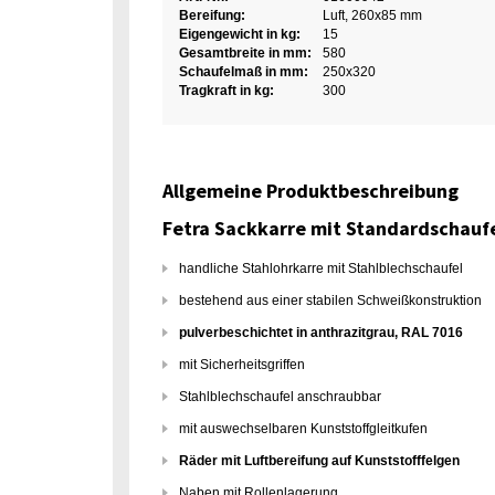
Bereifung:
Luft, 260x85 mm
Eigengewicht in kg:
15
Gesamtbreite in mm:
580
Schaufelmaß in mm:
250x320
Tragkraft in kg:
300
Allgemeine Produktbeschreibung
Fetra Sackkarre mit Standardschaufel
handliche Stahlohrkarre mit Stahlblechschaufel
bestehend aus einer stabilen Schweißkonstruktion
pulverbeschichtet in anthrazitgrau, RAL 7016
mit Sicherheitsgriffen
Stahlblechschaufel anschraubbar
mit auswechselbaren Kunststoffgleitkufen
Räder mit Luftbereifung auf Kunststofffelgen
Naben mit Rollenlagerung