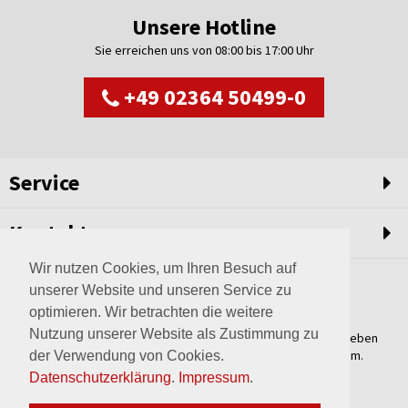
Unsere Hotline
Sie erreichen uns von 08:00 bis 17:00 Uhr
+49 02364 50499-0
Service
Kontakt
Wir nutzen Cookies, um Ihren Besuch auf
unserer Website und unseren Service zu
optimieren. Wir betrachten die weitere
Nutzung unserer Website als Zustimmung zu
Weltweit setzen wir unsere Erfahrungswerte und unser Streben
nach innovativen Lösungen in unvergleichliche Anlagen um.
der Verwendung von Cookies.
Erfahren Sie mehr über uns.
Datenschutzerklärung
.
Impressum
.
mehr über Wagner