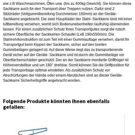
wie z.B Waschmaschinen, Öfen usw. (bis zu 400kg Gewicht). Sie können diese
Sackkarre auch für den Transport über Treppen nutzen. Dafür sind 2
Stützräder (Vollgummibereifung Durchmesser 160mm) an der Geräte-
Sackkarre angebracht. Die zwei Haupträder der Stahl- Sackkarre sind mit einer
luftbereifung versehen, womit sich Bodenunebenheiten laufruhig überwinden
lassen. Für einen zusätzlichen Schutz Ihres Transportgutes sorgt die rutsch
sichere Oberfläche der Sackkarren-Schaufel (LxB 190x550mm). Die
Stahlrohrkonstruktion ist zum Teil mit einer Gummiauflage versehen, damit Ihr
Transportgut beim Kippen der Sackkarre, sicher auf den breiten
Gummibelägen gelagert ist. Auf diese Weise liegt das zu transportierende
Gerät sicher auf der Geräte- Sackkarre und ist durch die Gummibeläge vor
Oberflächenschäden geschützt. Der an der Sackkarre montierte Griffbügel ist
Höhenverstellbar und um 180° drehbar. Somit können Sie die Griffposition für
jede Transportlage optimal einstellen. Als zusätzlichen Schutz vor
Abschürfungen der Hände oder einem Abrutschen sind an dieser Geräte-
Sackkarre Sicherheitsgriffe angebracht worden.
Folgende Produkte könnten Ihnen ebenfalls
gefallen: