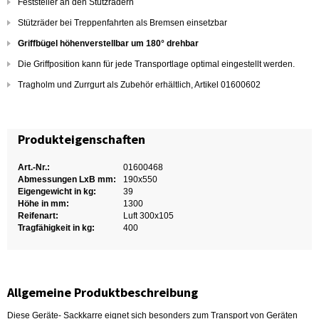
Feststeller an den Stützrädern
Stützräder bei Treppenfahrten als Bremsen einsetzbar
Griffbügel höhenverstellbar um 180° drehbar
Die Griffposition kann für jede Transportlage optimal eingestellt werden.
Tragholm und Zurrgurt als Zubehör erhältlich, Artikel 01600602
Produkteigenschaften
Art.-Nr.:
01600468
Abmessungen LxB mm:
190x550
Eigengewicht in kg:
39
Höhe in mm:
1300
Reifenart:
Luft 300x105
Tragfähigkeit in kg:
400
Allgemeine Produktbeschreibung
Diese Geräte- Sackkarre eignet sich besonders zum Transport von Geräten