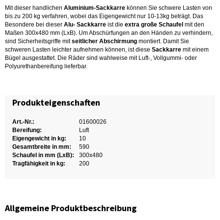
Mit dieser handlichen
Aluminium-Sackkarre
können Sie schwere Lasten von
bis zu 200 kg verfahren, wobei das Eigengewicht nur 10-13kg beträgt. Das
Besondere bei dieser
Alu- Sackkarre
ist die
extra große Schaufel
mit den
Maßen 300x480 mm (LxB). Um Abschürfungen an den Händen zu verhindern,
sind Sicherheitsgriffe mit
seitlicher Abschirmung
montiert. Damit Sie
schweren Lasten leichter aufnehmen können, ist diese
Sackkarre
mit einem
Bügel ausgestattet. Die Räder sind wahlweise mit Luft-, Vollgummi- oder
Polyurethanbereifung lieferbar.
Produkteigenschaften
Art.-Nr.:
01600026
Bereifung:
Luft
Eigengewicht in kg:
10
Gesamtbreite in mm:
590
Schaufel in mm (LxB):
300x480
Tragfähigkeit in kg:
200
Allgemeine Produktbeschreibung