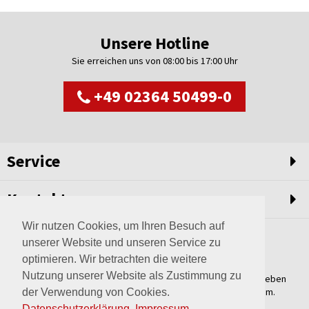
Unsere Hotline
Sie erreichen uns von 08:00 bis 17:00 Uhr
+49 02364 50499-0
Service
Kontakt
Wir nutzen Cookies, um Ihren Besuch auf
unserer Website und unseren Service zu
optimieren. Wir betrachten die weitere
Nutzung unserer Website als Zustimmung zu
Weltweit setzen wir unsere Erfahrungswerte und unser Streben
nach innovativen Lösungen in unvergleichliche Anlagen um.
der Verwendung von Cookies.
Erfahren Sie mehr über uns.
Datenschutzerklärung
.
Impressum
.