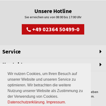
Unsere Hotline
Sie erreichen uns von 08:00 bis 17:00 Uhr
+49 02364 50499-0
Service
Kontakt
Wir nutzen Cookies, um Ihren Besuch auf
unserer Website und unseren Service zu
optimieren. Wir betrachten die weitere
Nutzung unserer Website als Zustimmung zu
Weltweit setzen wir unsere Erfahrungswerte und unser Streben
nach innovativen Lösungen in unvergleichliche Anlagen um.
der Verwendung von Cookies.
Erfahren Sie mehr über uns.
Datenschutzerklärung
.
Impressum
.