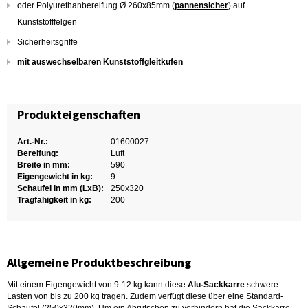
oder Polyurethanbereifung Ø 260x85mm (
pannensicher
) auf
Kunststofffelgen
Sicherheitsgriffe
mit auswechselbaren Kunststoffgleitkufen
Produkteigenschaften
Art.-Nr.:
01600027
Bereifung:
Luft
Breite in mm:
590
Eigengewicht in kg:
9
Schaufel in mm (LxB):
250x320
Tragfähigkeit in kg:
200
Allgemeine Produktbeschreibung
Mit einem Eigengewicht von 9-12 kg kann diese
Alu-Sackkarre
schwere
Lasten von bis zu 200 kg tragen. Zudem verfügt diese über eine Standard-