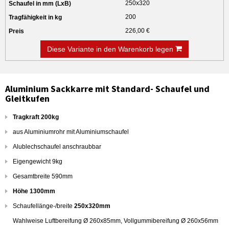
250x320
200
226,00 €
Diese Variante in den Warenkorb legen
Aluminium Sackkarre mit Standard- Schaufel und
Gleitkufen
Tragkraft 200kg
aus Aluminiumrohr mit Aluminiumschaufel
Alublechschaufel anschraubbar
Eigengewicht 9kg
Gesamtbreite 590mm
Höhe 1300mm
Schaufellänge-/breite
250x320mm
Wahlweise Luftbereifung Ø 260x85mm, Vollgummibereifung Ø 260x56mm