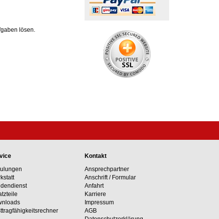
fgaben lösen.
vice
Kontakt
ulungen
Ansprechpartner
kstatt
Anschrift / Formular
dendienst
Anfahrt
atzteile
Karriere
nloads
Impressum
ttragfähig­keits­rechner
AGB