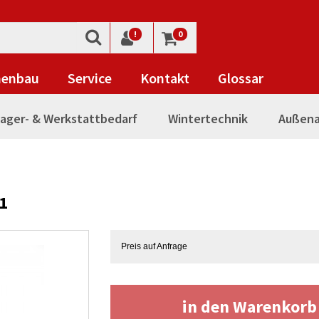
!
0
nenbau
Service
Kontakt
Glossar
ager- & Werkstattbedarf
Wintertechnik
Außena
1
Preis auf Anfrage
in den Warenkor