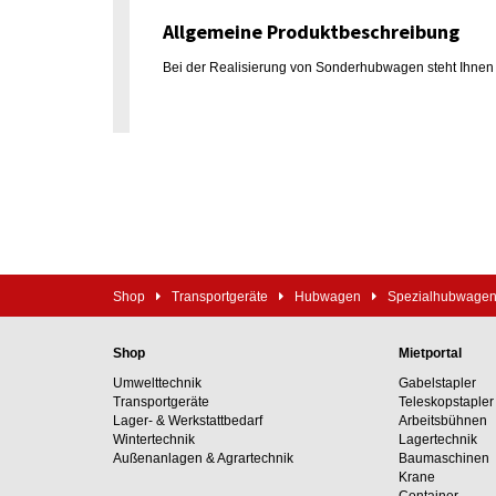
Allgemeine Produktbeschreibung
Bei der Realisierung von Sonderhubwagen steht Ihnen e
Shop
Transportgeräte
Hubwagen
Spezialhubwage
Shop
Mietportal
Umwelttechnik
Gabelstapler
Transportgeräte
Teleskopstapler
Lager- & Werkstattbedarf
Arbeitsbühnen
Wintertechnik
Lagertechnik
Außenanlagen & Agrartechnik
Baumaschinen
Krane