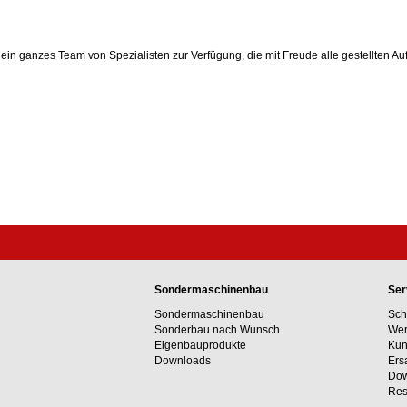
in ganzes Team von Spezialisten zur Verfügung, die mit Freude alle gestellten Au
n
Sondermaschinenbau
Ser
Sondermaschinenbau
Sch
Sonderbau nach Wunsch
Wer
Eigenbauprodukte
Kun
Downloads
Ers
Dow
Res