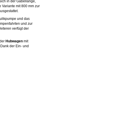
sich in der Gabellänge,
e Variante mit 800 mm zur
usgestattet.
aulikpumpe und das
ampenfahrten und zur
iteren verfügt der
 der
Hubwagen
mit
 Dank der Ein- und