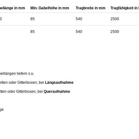
ellänge in mm
Min. Gabelhöhe in mm
Tragbreite in mm
Tragfähigkeit in
0
85
540
2500
85
540
2500
llängen liefern s.u.
ten oder Gitterboxen, bei
Längsaufnahme
ten oder Gitterboxen, bei
Queraufnahme
nge