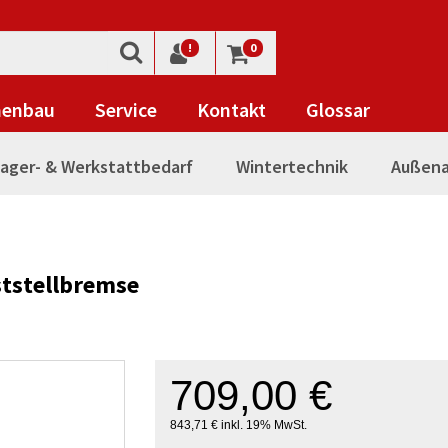
!
0
nenbau
Service
Kontakt
Glossar
ager- & Werkstattbedarf
Wintertechnik
Außena
ststellbremse
709,00 €
843,71 € inkl. 19% MwSt.