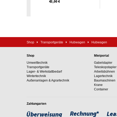
43,00 €
Shop
Transportgeräte
Hubwagen
Hubwagen
Shop
Mietportal
Umwelttechnik
Gabelstapler
Transportgeräte
Teleskopstapler
Lager- & Werkstattbedarf
Arbeitsbühnen
Wintertechnik
Lagertechnik
Außenanlagen & Agrartechnik
Baumaschinen
Krane
Container
Zahlungarten