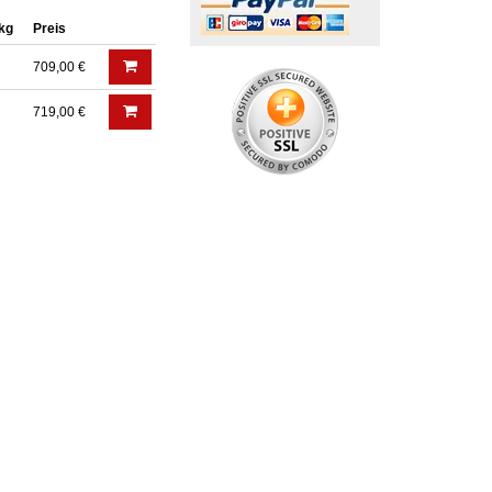
 kg
Preis
709,00 €
719,00 €