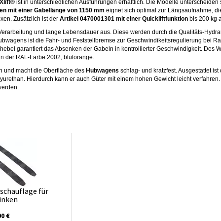
Xlift®
ist in unterschiedlichen Ausführungen erhältlich. Die Modelle unterscheiden 
n mit einer Gabellänge von 1150 mm
eignet sich optimal zur Längsaufnahme, di
en. Zusätzlich ist der
Artikel 0470001301 mit einer Quickliftfunktion
bis 200 kg a
 Verarbeitung und lange Lebensdauer aus. Diese werden durch die Qualitäts-Hydr
ubwagens ist die Fahr- und Feststellbremse zur Geschwindikeitsregulierung bei R
bel garantiert das Absenken der Gabeln in kontrollierter Geschwindigkeit. Des We
n der RAL-Farbe 2002, blutorange.
on und macht die Oberfläche des
Hubwagens
schlag- und kratzfest. Ausgestattet ist
rethan. Hierdurch kann er auch Güter mit einem hohen Gewicht leicht verfahren.
werden.
schauflage für
inken
00 €