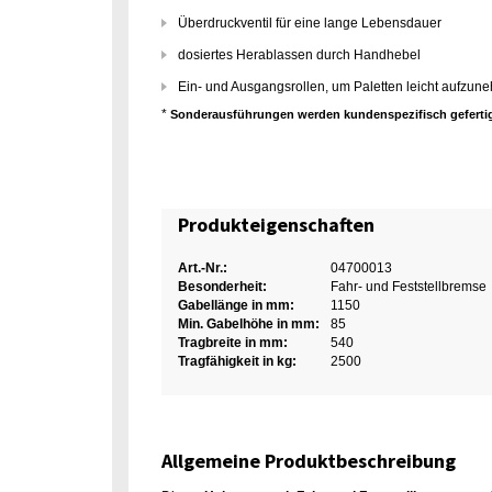
Überdruckventil für eine lange Lebensdauer
dosiertes Herablassen durch Handhebel
Ein- und Ausgangsrollen, um Paletten leicht aufzu
*
Sonderausführungen werden kundenspezifisch gefertig
Produkteigenschaften
Art.-Nr.:
04700013
Besonderheit:
Fahr- und Feststellbremse
Gabellänge in mm:
1150
Min. Gabelhöhe in mm:
85
Tragbreite in mm:
540
Tragfähigkeit in kg:
2500
Allgemeine Produktbeschreibung