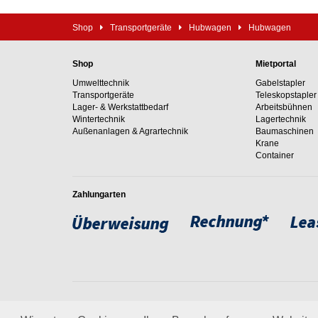
Shop
Transportgeräte
Hubwagen
Hubwagen
Shop
Mietportal
Umwelttechnik
Gabelstapler
Transportgeräte
Teleskopstapler
Lager- & Werkstattbedarf
Arbeitsbühnen
Wintertechnik
Lagertechnik
Außenanlagen & Agrartechnik
Baumaschinen
Krane
Container
Zahlungarten
Weltweit setzen wir unsere
um. Erfahren Sie mehr über