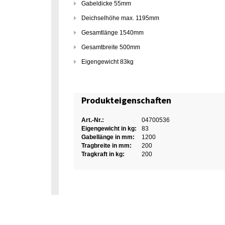
Gabeldicke 55mm
Deichselhöhe max. 1195mm
Gesamtlänge 1540mm
Gesamtbreite 500mm
Eigengewicht 83kg
Produkteigenschaften
Art.-Nr.:
04700536
Eigengewicht in kg:
83
Gabellänge in mm:
1200
Tragbreite in mm:
200
Tragkraft in kg:
200