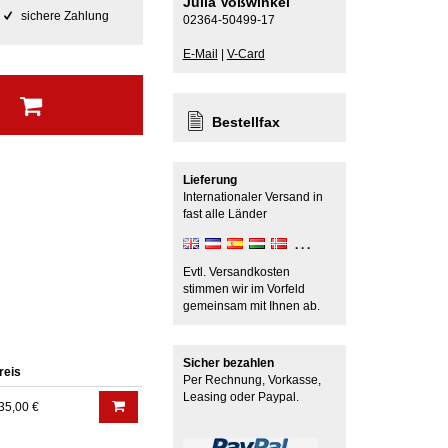
Julia Voßwinkel
sichere Zahlung
02364-50499-17
E-Mail
|
V-Card
b
Bestellfax
Lieferung
Internationaler Versand in
fast alle Länder
Evtl. Versandkosten
stimmen wir im Vorfeld
gemeinsam mit Ihnen ab.
Sicher bezahlen
reis
Per Rechnung, Vorkasse,
Leasing oder Paypal.
35,00 €