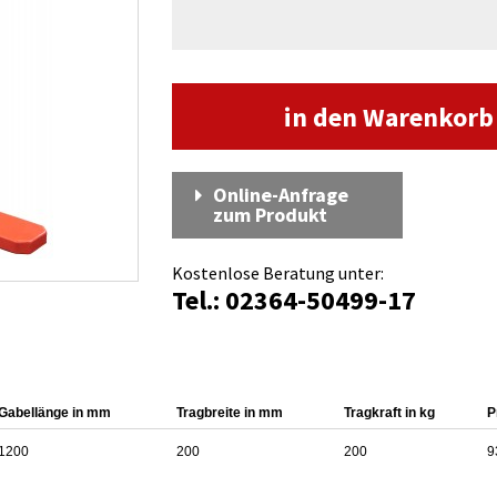
in den Warenkor
Online-Anfrage
zum Produkt
Kostenlose Beratung unter:
Tel.: 02364-50499-17
Gabellänge in mm
Tragbreite in mm
Tragkraft in kg
P
1200
200
200
9