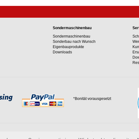
Sondermaschinenbau
Ser
Sondermaschinenbau
Sch
Sonderbau nach Wunsch
Wer
Eigenbauprodukte
Kun
Downloads
Ers
Dow
Res
*Bonität vorausgesetzt
 Erfahrungswerte und unser Streben nach innovativen Lösungen in unvergleichlich
 uns.
mehr über Wagner