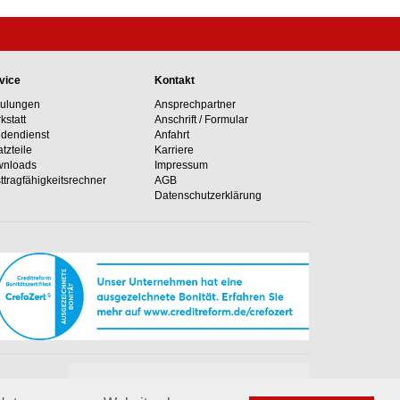
vice
Kontakt
ulungen
Ansprechpartner
kstatt
Anschrift / Formular
dendienst
Anfahrt
atzteile
Karriere
nloads
Impressum
ttragfähig­keits­rechner
AGB
Datenschutzerklärung
Unsere Hotline
e Anlagen
+49 02364 50499-0