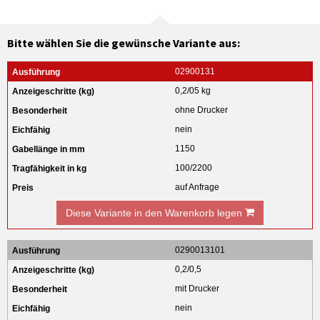
Bitte wählen Sie die gewünsche Variante aus:
02900131
0,2/05 kg
ohne Drucker
nein
1150
100/2200
auf Anfrage
Diese Variante in den Warenkorb legen
0290013101
0,2/0,5
mit Drucker
nein