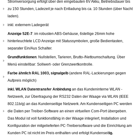
Stromversorgung erfolgt über den eingebauten 6V Akku, Betriebsdauer bis
zu 150 Stunden, Ladezeit je nach Entladung bis ca. 10 Stunden (über Nacht
laden).
inkl. externem Ladegerät
Anzeige
52E-7
: im robusten ABS-Gehäuse, 6stellige 26mm hohe
hinterleuchtete LCD Anzeige mit Statussymbolen, große Bedientasten,
separater Ein/Aus Schalter.
Grundfunktionen
: Nullstellen, Tarieren, Brutto-/Nettoumschaltung. Über
Menü einstellbar: Sollwert- oder Grenzwertkontrolle.
Farbe ähnlich RAL 1003, signalgelb
(andere RAL-Lackierungen gegen
Aufpreis möglich)
inkl. WLAN Datentransfer Anbindung
an das Kundeninterne WLAN -
Netzwerk, zur Übertragung der RS232 Daten der Waage via WLAN (IEEE
802.11b/g) an das Kundenseitige Netzwerk. Am Kundenseitigen PC werden
die Daten per Treiber-Software an einen virtuellen Com-Port übergeben.
Das Modul ist voll funktionsfähig in der Waage integriert, Installation und
Konfiguration der mitgelieferten PC-Treibersoftware und die Einrichtung am
Kunden PC ist nicht im Preis enthalten und erfolgt Kundenseit
ig.