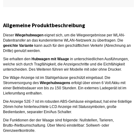
Allgemeine Produktbeschreibung
Dieser
Wiegehubwagen
eignet sich, um die Wiegeergebnisse per WLAN-
Datentransfer an das kundeninterne WLAN-Netzwerk zu übertragen. Die
geeichte Variante
kann auch für den geschäftlichen Verkehr (Abrechnung an
Dritte) genutzt werden.
Sie erhalten den
Hubwagen mit Waage
in unterschiedlichen Ausführungen,
welche sich durch Tragfähigkeit, die Anzeigeschritte und die Eichfähigkeit
unterscheiden. Des Weiteren führen wir Modelle mit oder ohne Drucker.
Die Wäge-Anzeige ist im Stahlgehäuse geschützt eingebaut. Die
Stromversorgung des
Wiegehubwagens
erfolgt über einen 6 Volt Akku mit
einer Betriebsdauer von bis zu 150 Stunden. Ein externes Ladegerät ist im
Lieferumfang enthalten.
Die Anzeige 52E-7 ist im robusten ABS-Gehäuse eingebaut, hat eine 6stellige
26mm hohe hinterleuchtete LCD Anzeige mit Statussymbolen, große
Bedientasten, separater Ein/Aus Schalter.
Die Funktionen der der Waage sind folgende: Nullstellen, Tarieren,
Brutto-/Nettoumschaltung. Über Menü einstellbar: Sollwert- oder
Grenzwertkontrolle.