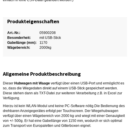
einfach in eine CSV-Datei geändert werden.)
Produkteigenschaften
Art.-Nr.:
05900208
Besonderheit:
mit USB-Stick
Gabellänge (mm):
1170
Wägebereich:
2000kg
Allgemeine Produktbeschreibung
Dieser
Hubwagen mit Waage
verfügt über einen USB-Port und ermöglicht es
so, dass die Wiegedaten direkt auf einem USB-Stick gespeichert werden.
Diese stehen dann als TXT-Datei zur weiteren Verarbeitung z.B. in Excel zur
Verfügung.
Hierzu ist kein WLAN-Modul und keine PC-Software nötig.Die Bedienung des
drehbaren Anzeigegerätes erfolgt per Touchscreen. Der Wiegehubwagen
verfügt über einen Wägebereich von 2000 kg und wiegt mit einer Genauigkeit
von +/- 500g. Er hat eine Gabellänge von 1150 mm, wodurch er sich optimal
zum Transport von Europaletten und Gitterboxen eignet.