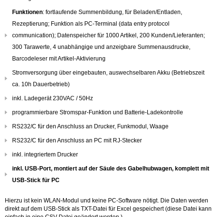
Funktionen
: fortlaufende Summenbildung, für Beladen/Entladen,
Rezeptierung; Funktion als PC-Terminal (data entry protocol
communication); Datenspeicher für 1000 Artikel, 200 Kunden/Lieferanten;
300 Tarawerte, 4 unabhängige und anzeigbare Summenausdrucke,
Barcodeleser mit Artikel-Aktivierung
Stromversorgung über eingebauten, auswechselbaren Akku (Betriebszeit
ca. 10h Dauerbetrieb)
inkl. Ladegerät 230VAC / 50Hz
programmierbare Stromspar-Funktion und Batterie-Ladekontrolle
RS232/C für den Anschluss an Drucker, Funkmodul, Waage
RS232/C für den Anschluss an PC mit RJ-Stecker
inkl. integriertem Drucker
inkl. USB-Port, montiert auf der Säule des Gabelhubwagen, komplett mit
USB-Stick für PC
Hierzu ist kein WLAN-Modul und keine PC-Software nötigt. Die Daten werden
direkt auf dem USB-Stick als TXT-Datei für Excel gespeichert (diese Datei kann