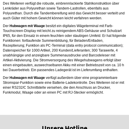
Des Weiteren verfügt die robuste, einbrennlackierte Stahlkonstruktion über
Lenkräder aus Polyurethan sowie Tandem-Lastrollen, ebenfalls aus
Polyurethan. Durch die Tandembereifung wird das Gewicht besser verteilt und
auch Güter mit hohem Gewicht können leicht verfahren werden.
Der
Hubwagen mit Waage
besitzt ein digitales Wägeterminal mit Farb-
Touchscreen-Display mit leicht zu reinigendem ABS-Gehäuse und Schutzart
IP65, für den Einsatz in einem feuchten oder staubigen Umfeld. Er hat folgende
Funktionen: fortlaufende Summenbildung, für Beladen/Entladen,
Rezeptierung; Funktion als PC-Terminal (data entry protocol communication);
Datenspeicher für 1000 Artikel, 200 Kunden/Lieferanten; 300 Tarawerte, 4
unabhängige und anzeigbare Summenausdrucke und Barcodeleser mit
Artikel-Aktivierung. Die Stromversorgung des Wiegehubwagens erfolgt über
einen eingebauten, auswechselbaren Akku mit einer Betriebszeit von ca. 10 h
bei Dauerbetrieb. Ein passendes Ladegerät ist im Lieferumfang enthalten.
Der
Hubwagen mit Waage
verfügt außerdem über eine programmierbare
Stromspar-Funktion sowie eine Batterie-Ladekontrolle. Des Weiteren ist er mit
einer RS232/C Schnittstelle versehen, die den Anschluss an Drucker,
Funkmodul, Waage oder an einen PC mit RJ-Stecker ermöglicht.
Unsere Hotline