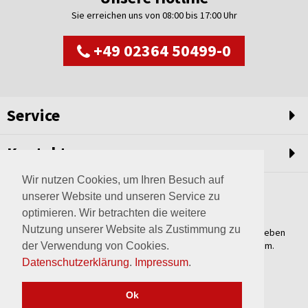
Sie erreichen uns von 08:00 bis 17:00 Uhr
+49 02364 50499-0
Service
Kontakt
Wir nutzen Cookies, um Ihren Besuch auf
unserer Website und unseren Service zu
optimieren. Wir betrachten die weitere
Nutzung unserer Website als Zustimmung zu
Weltweit setzen wir unsere Erfahrungswerte und unser Streben
nach innovativen Lösungen in unvergleichliche Anlagen um.
der Verwendung von Cookies.
Erfahren Sie mehr über uns.
Datenschutzerklärung
.
Impressum
.
mehr über Wagner
Ok