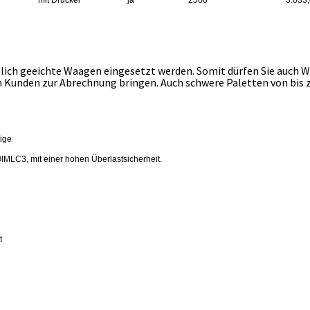
mit Drucker
ja
2500
3.033,
ßlich geeichte Waagen eingesetzt werden. Somit dürfen Sie auch W
Kunden zur Abrechnung bringen. Auch schwere Paletten von bis z
ige
OIMLC3, mit einer hohen Überlastsicherheit.
t