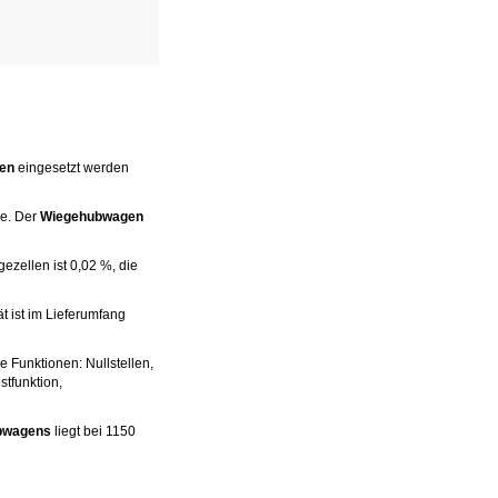
en
eingesetzt werden
ge. Der
Wiegehubwagen
zellen ist 0,02 %, die
ät ist im Lieferumfang
 Funktionen: Nullstellen,
stfunktion,
bwagens
liegt bei 1150