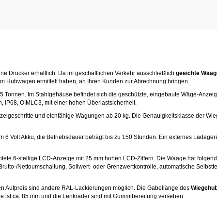
ne Drucker erhältlich. Da im geschäftlichen Verkehr ausschließlich
geeichte Waag
sem Hubwagen ermittelt haben, an Ihren Kunden zur Abrechnung bringen.
2,5 Tonnen. Im Stahlgehäuse befindet sich die geschützte, eingebaute Wäge-Anzei
n, IP68, OIMLC3, mit einer hohen Überlastsicherheit.
eigeschritte und eichfähige Wägungen ab 20 kg. Die Genauigkeitsklasse der Wiege
nem 6 Volt Akku, die Betriebsdauer beträgt bis zu 150 Stunden. Ein externes Ladeger
chtete 6-stellige LCD-Anzeige mit 25 mm hohen LCD-Ziffern. Die Waage hat folgende
utto-/Nettoumschaltung, Sollwert- oder Grenzwertkontrolle, automatische Selbstte
nen Aufpreis sind andere RAL-Lackierungen möglich. Die Gabellänge des
Wiegehu
he ist ca. 85 mm und die Lenkräder sind mit Gummibereifung versehen.