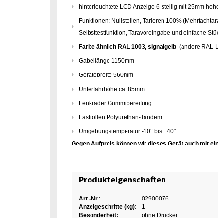
hinterleuchtete LCD Anzeige 6-stellig mit 25mm hoh
Funktionen: Nullstellen, Tarieren 100% (Mehrfachtar
Selbsttestfunktion, Taravoreingabe und einfache St
Farbe ähnlich RAL 1003, signalgelb
(andere RAL-L
Gabellänge 1150mm
Gerätebreite 560mm
Unterfahrhöhe ca. 85mm
Lenkräder Gummibereifung
Lastrollen Polyurethan-Tandem
Umgebungstemperatur -10° bis +40°
Gegen Aufpreis können wir dieses Gerät auch mit eine
Produkteigenschaften
Art.-Nr.:
02900076
Anzeigeschritte (kg):
1
Besonderheit:
ohne Drucker