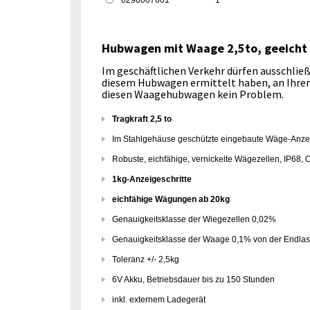
0290007601
1
Hubwagen mit Waage 2,5to, geeicht
Im geschäftlichen Verkehr dürfen ausschlie
diesem Hubwagen ermittelt haben, an Ihren 
diesen Waagehubwagen kein Problem.
Tragkraft 2,5 to
Im Stahlgehäuse geschützte eingebaute Wäge-Anze
Robuste, eichfähige, vernickelte Wägezellen, IP68, 
1kg-Anzeigeschritte
eichfähige Wägungen ab 20kg
Genauigkeitsklasse der Wiegezellen 0,02%
Genauigkeitsklasse der Waage 0,1% von der Endlas
Toleranz +/- 2,5kg
6V Akku, Betriebsdauer bis zu 150 Stunden
inkl. externem Ladegerät