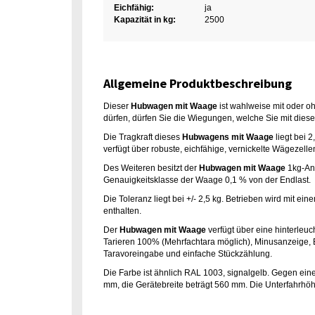
Eichfähig:
ja
Kapazität in kg:
2500
Allgemeine Produktbeschreibung
Dieser
Hubwagen mit Waage
ist wahlweise mit oder oh
dürfen, dürfen Sie die Wiegungen, welche Sie mit die
Die Tragkraft dieses
Hubwagens mit Waage
liegt bei 
verfügt über robuste, eichfähige, vernickelte Wägezelle
Des Weiteren besitzt der
Hubwagen mit Waage
1kg-Anz
Genauigkeitsklasse der Waage 0,1 % von der Endlast.
Die Toleranz liegt bei +/- 2,5 kg. Betrieben wird mit ei
enthalten.
Der
Hubwagen mit Waage
verfügt über eine hinterleu
Tarieren 100% (Mehrfachtara möglich), Minusanzeige, Br
Taravoreingabe und einfache Stückzählung.
Die Farbe ist ähnlich RAL 1003, signalgelb. Gegen ei
mm, die Gerätebreite beträgt 560 mm. Die Unterfahrhö