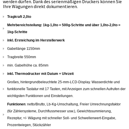
werden dürfen. Dank des serienmäßigen Druckers können Sie
Ihre Wägungen direkt dokumentieren.
Tragkraft 2,0to
Mehrbereichsteilung: 1kg-1,0to = 500g-Schritte und über 1,0to-2,0to =
1kg-Schritte
inkl. Ersteichung im Herstellerwerk
Gabellänge 1150mm
Tragbreite 550mm
min. Gabelhöhe ca. 85mm
inkl. Thermodrucker mit Datum + Uhrzeit
Großes, hintergrundbeleuchtete 25-mm-LCD-Display. Wasserdichte und
funktionelle Tastatur mit 17 Tasten, mit Anzeigen zum schnellen Aufrufen der
wichtigsten Funktionen und Einstellungen.
Funktionen
: netto/Brutto, Lb-Kg-Umschaltung, Freier Umrechnungsfaktor
(für Zählersysteme, Durchflussmesser usw.), Gewichtssummierung,
Rezeptur, +/- Wägung mit schneller Soll- und Schwellenwert-Eingabe,
Prozentwiegen, Stückzähler