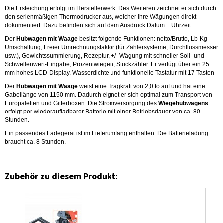
Die Ersteichung erfolgt im Herstellerwerk. Des Weiteren zeichnet er sich durch
den serienmäßigen Thermodrucker aus, welcher Ihre Wägungen direkt
dokumentiert. Dazu befinden sich auf dem Ausdruck Datum + Uhrzeit.
Der
Hubwagen mit Waage
besitzt folgende Funktionen: netto/Brutto, Lb-Kg-
Umschaltung, Freier Umrechnungsfaktor (für Zählersysteme, Durchflussmesser
usw.), Gewichtssummierung, Rezeptur, +/- Wägung mit schneller Soll- und
Schwellenwert-Eingabe, Prozentwiegen, Stückzähler. Er verfügt über ein 25
mm hohes LCD-Display. Wasserdichte und funktionelle Tastatur mit 17 Tasten
Der
Hubwagen mit Waage
weist eine Tragkraft von 2,0 to auf und hat eine
Gabellänge von 1150 mm. Dadurch eignet er sich optimal zum Transport von
Europaletten und Gitterboxen. Die Stromversorgung des
Wiegehubwagens
erfolgt per wiederaufladbarer Batterie mit einer Betriebsdauer von ca. 80
Stunden.
Ein passendes Ladegerät ist im Lieferumfang enthalten. Die Batterieladung
braucht ca. 8 Stunden.
Zubehör zu diesem Produkt: