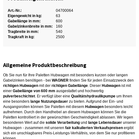
Art.-Nr.:
04700064
Eigengewicht in kg:
63
Gabellänge in mm:
600
Gabelzinkenbreite in mm:
160
Tragbreite in mm:
540
Tragkraft in kg:
2500
Allgemeine Produktbeschreibung
Ob Sie nun für Ihre Paletten Hubwagen mit besonders kurzen oder langen
Gabelzinken benötigen - bei
WAGNER
finden Sie für jeden Einsatzzweck den
richtigen Hubwagen
mit der
richtigen Gabellänge
. Dieser
Hubwagen
ist mit
einer
Gabellänge von 600 mm
ausgestattet und hochwertig
pulverbeschichtet
. Er verfügt über eine
Qualitätshydraulikpumpe
um Ihnen
eine besonders
lange Nutzungsdauer
zu bieten. Aufgrund der Ein- und
Ausgangsrollen können Sie Paletten mit diesem
Hubwagen
besonders leicht
aufnehmen. Durch den Handhebel an diesem Hubwagen können Sie die
Paletten kontrolliert in der gewünschten Geschwindigkeit ablassen. Wir legen
besonderen Wert auf die
solide Verarbeitung
und
lange Lebensdauer
unserer
Hubwagen - zusammen mit unseren
fair kalkulierten Verkaufspreisen
ergibt
sich ein unschlagbares Preis-Leistungs-Verhältnis, von dem Sie nur profitieren
können.