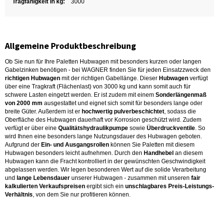
Tragfähigkeit in kg:
3000
Allgemeine Produktbeschreibung
Ob Sie nun für Ihre Paletten Hubwagen mit besonders kurzen oder langen
Gabelzinken benötigen - bei WAGNER finden Sie für jeden Einsatzzweck den
richtigen Hubwagen
mit der richtigen Gabellänge. Dieser
Hubwagen
verfügt
über eine Tragkraft (Flächenlast) von 3000 kg und kann somit auch für
schwere Lasten eingetzt werden. Er ist zudem mit einem
Sonderlängenmaß
von 2000 mm
ausgestattet und eignet sich somit für besonders lange oder
breite Güter. Außerdem ist er
hochwertig pulverbeschichtet
, sodass die
Oberfläche des Hubwagen dauerhaft vor Korrosion geschützt wird. Zudem
verfügt er über eine
Qualitätshydraulikpumpe
sowie
Überdruckventile
. So
wird Ihnen eine besonders lange Nutzungsdauer des Hubwagen geboten.
Aufgrund der
Ein- und Ausgangsrollen
können Sie Paletten mit diesem
Hubwagen besonders leicht aufnehmen. Durch den
Handhebel
an diesem
Hubwagen kann die Fracht kontrolliert in der gewünschten Geschwindigkeit
abgelassen werden. Wir legen besonderen Wert auf die solide Verarbeitung
und
lange Lebensdauer
unserer Hubwagen - zusammen mit unseren
fair
kalkulierten Verkaufspreisen
ergibt sich ein
unschlagbares Preis-Leistungs-
Verhältnis
, von dem Sie nur profitieren können.