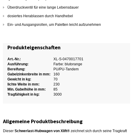
Überdruckventil für eine lange Lebensdauer
dosiertes Herablassen durch Handhebel
Ein- und Ausgangsrollen, um Paletten leicht aufzunehmen
Produkteigenschaften
Art.-Nr.:
XL-S-0470017701
Ausführung:
Farbe: blutorange
Bereifung:
PU/PU-Tandem
Gabelzinkenbreite in mm:
160
Gewicht in kg:
70
lichte Weite in mm:
230
Min. Gabelhöhe in mm:
85
Tragfähigkeit in kg:
3000
Allgemeine Produktbeschreibung
Dieser
Schwerlast-Hubwagen von Xlift®
zeichnet sich durch seine Tragkraft