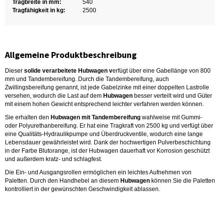
Tragbreite in mm:
540
Tragfähigkeit in kg:
2500
Allgemeine Produktbeschreibung
Dieser
solide verarbeitete Hubwagen v
erfügt über eine Gabellänge von 800
mm und Tandembereifung. Durch die Tandembereifung, auch
Zwillingsbereifung genannt, ist jede Gabelzinke mit einer doppelten Lastrolle
versehen, wodurch die Last auf dem
Hubwagen
besser verteilt wird und Güter
mit einem hohen Gewicht entsprechend leichter verfahren werden können.
Sie erhalten den
Hubwagen mit Tandembereifung
wahlweise mit Gummi-
oder Polyurethanbereifung. Er hat eine Tragkraft von 2500 kg und verfügt über
eine Qualitäts-Hydraulikpumpe und Überdruckventile, wodurch eine lange
Lebensdauer gewährleistet wird. Dank der hochwertigen Pulverbeschichtung
in der Farbe Blutorange, ist der Hubwagen dauerhaft vor Korrosion geschützt
und außerdem kratz- und schlagfest.
Die Ein- und Ausgangsrollen ermöglichen ein leichtes Aufnehmen von
Paletten. Durch den Handhebel an diesem
Hubwagen
können Sie die Paletten
kontrolliert in der gewünschten Geschwindigkeit ablassen.