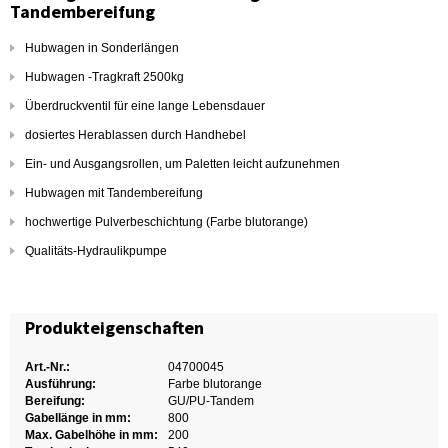
Tandembereifung
Hubwagen in Sonderlängen
Hubwagen -Tragkraft 2500kg
Überdruckventil für eine lange Lebensdauer
dosiertes Herablassen durch Handhebel
Ein- und Ausgangsrollen, um Paletten leicht aufzunehmen
Hubwagen mit Tandembereifung
hochwertige Pulverbeschichtung (Farbe blutorange)
Qualitäts-Hydraulikpumpe
Produkteigenschaften
Art.-Nr.:
04700045
Ausführung:
Farbe blutorange
Bereifung:
GU/PU-Tandem
Gabellänge in mm:
800
Max. Gabelhöhe in mm:
200