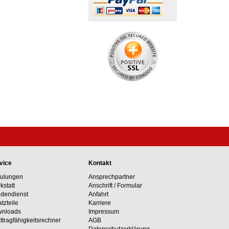
vice
Kontakt
ulungen
Ansprechpartner
kstatt
Anschrift / Formular
dendienst
Anfahrt
atzteile
Karriere
nloads
Impressum
ttragfähig­keits­rechner
AGB