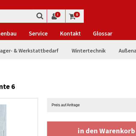
!
0
nenbau
Service
Kontakt
Glossar
ager- & Werkstattbedarf
Wintertechnik
Außena
nte 6
Preis auf Anfrage
in den Warenkor