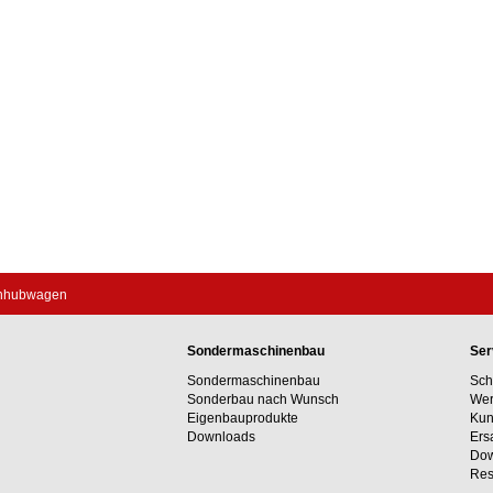
chhubwagen
Sondermaschinenbau
Ser
Sondermaschinenbau
Sch
Sonderbau nach Wunsch
Wer
Eigenbauprodukte
Kun
Downloads
Ers
Dow
Res