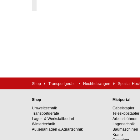
Shop
Transportgeräte
Hochhubwagen
Spezial-Ho
Shop
Mietportal
Umwelttechnik
Gabelstapler
Transportgeräte
Teleskopstapler
Lager- & Werkstattbedarf
Arbeitsbühnen
Wintertechnik
Lagertechnik
Außenanlagen & Agrartechnik
Baumaschinen
Krane