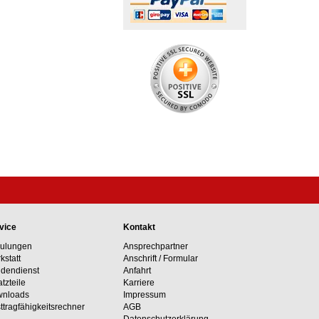
vice
Kontakt
ulungen
Ansprechpartner
kstatt
Anschrift / Formular
dendienst
Anfahrt
atzteile
Karriere
nloads
Impressum
ttragfähig­keits­rechner
AGB