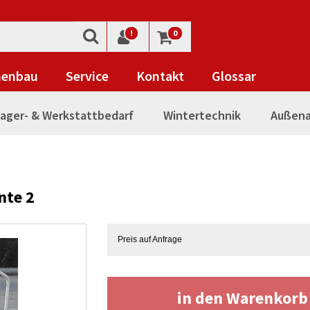
!
0
nenbau
Service
Kontakt
Glossar
ager- & Werkstattbedarf
Wintertechnik
Außena
nte 2
Preis auf Anfrage
in den Warenkor