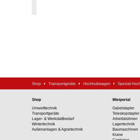
Shop
Transportgeräte
Hochhubwagen
Spezial-Ho
Shop
Mietportal
Umwelttechnik
Gabelstapler
Transportgeräte
Teleskopstapler
Lager- & Werkstattbedarf
Arbeitsbühnen
Wintertechnik
Lagertechnik
Außenanlagen & Agrartechnik
Baumaschinen
Krane