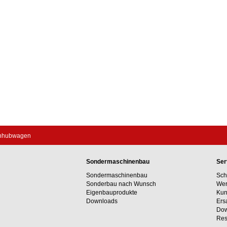
chhubwagen
Sondermaschinenbau
Ser
Sondermaschinenbau
Sch
Sonderbau nach Wunsch
Wer
Eigenbauprodukte
Kun
Downloads
Ers
Dow
Res