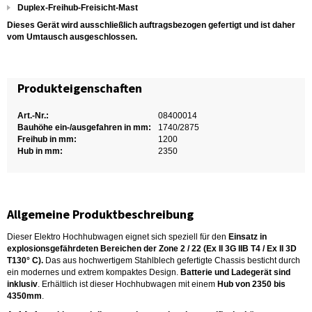
Duplex-Freihub-Freisicht-Mast
Dieses Gerät wird ausschließlich auftragsbezogen gefertigt und ist daher
vom Umtausch ausgeschlossen.
Produkteigenschaften
Art.-Nr.:
08400014
Bauhöhe ein-/ausgefahren in mm:
1740/2875
Freihub in mm:
1200
Hub in mm:
2350
Allgemeine Produktbeschreibung
Dieser Elektro Hochhubwagen eignet sich speziell für den
Einsatz in
explosionsgefährdeten Bereichen der Zone 2 / 22 (Ex II 3G IIB T4 / Ex II 3D
T130° C).
Das aus hochwertigem Stahlblech gefertigte Chassis besticht durch
ein modernes und extrem kompaktes Design.
Batterie und Ladegerät sind
inklusiv
. Erhältlich ist dieser Hochhubwagen mit einem
Hub von 2350 bis
4350mm
.