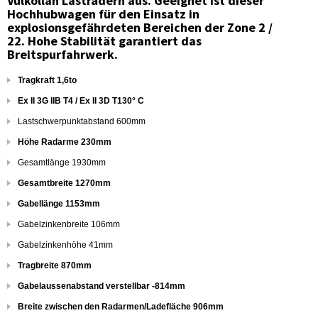
Vulkollan Lasträdern aus. Geeignet ist dieser
Hochhubwagen für den Einsatz in
explosionsgefährdeten Bereichen der Zone 2 /
22. Hohe Stabilität garantiert das
Breitspurfahrwerk.
Tragkraft 1,6to
Ex II 3G IIB T4 / Ex II 3D T130° C
Lastschwerpunktabstand 600mm
Höhe Radarme 230mm
Gesamtlänge 1930mm
Gesamtbreite 1270mm
Gabellänge 1153mm
Gabelzinkenbreite 106mm
Gabelzinkenhöhe 41mm
Tragbreite 870mm
Gabelaussenabstand verstellbar -814mm
Breite zwischen den Radarmen/Ladefläche 906mm