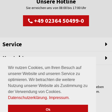
Unsere Hotline
Sie erreichen uns von 08:00 bis 17:00 Uhr
+49 02364 50499-0
Service
Kontakt
Wir nutzen Cookies, um Ihren Besuch auf
unserer Website und unseren Service zu
optimieren. Wir betrachten die weitere
Nutzung unserer Website als Zustimmung zu
Weltweit setzen wir unsere Erfahrungswerte und unser Streben
nach innovativen Lösungen in unvergleichliche Anlagen um.
der Verwendung von Cookies.
Erfahren Sie mehr über uns.
Datenschutzerklärung
.
Impressum
.
mehr über Wagner
Ok