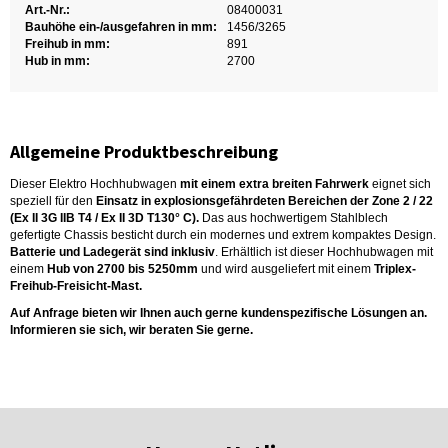
Art.-Nr.:
08400031
Bauhöhe ein-/ausgefahren in mm:
1456/3265
Freihub in mm:
891
Hub in mm:
2700
Allgemeine Produktbeschreibung
Dieser Elektro Hochhubwagen
mit einem extra breiten Fahrwerk
eignet sich
speziell für den
Einsatz in explosionsgefährdeten Bereichen der Zone 2 / 22
(Ex II 3G IIB T4 / Ex II 3D T130° C).
Das aus hochwertigem Stahlblech
gefertigte Chassis besticht durch ein modernes und extrem kompaktes Design.
Batterie und Ladegerät sind inklusiv
. Erhältlich ist dieser Hochhubwagen mit
einem
Hub von 2700 bis 5250mm
und wird ausgeliefert mit einem
Triplex-
Freihub-Freisicht-Mast.
Auf Anfrage bieten wir Ihnen auch gerne kundenspezifische Lösungen an.
Informieren sie sich, wir beraten Sie gerne.