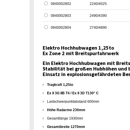
0840002802
2240/4025
0840002803
2490/4390
0840002804
2740/4890
Elektro Hochhubwagen 1,25to
Ex Zone 2 mit Breitspurfahrwerk
Ein Elektro Hochhubwagen mit Breit
Stabilität bei großen Hubhöhen und 
Einsatz in explosionsgefährdeten Ber
Tragkraft 1,25to
Ex II 3G IIB T4 / Ex II 3D T130° C
Lastschwerpunktabstand 600mm
Höhe Radarme 230mm
Gesamtlänge 1930mm
Gesamtbreite 1270mm