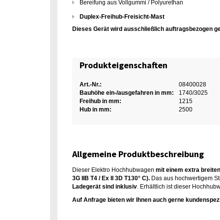
Bereifung aus Vollgummi / Polyurethan
Duplex-Freihub-Freisicht-Mast
Dieses Gerät wird ausschließlich auftragsbezogen g
Produkteigenschaften
Art.-Nr.:
08400028
Bauhöhe ein-/ausgefahren in mm:
1740/3025
Freihub in mm:
1215
Hub in mm:
2500
Allgemeine Produktbeschreibung
Dieser Elektro Hochhubwagen
mit einem extra breite
3G IIB T4 / Ex II 3D T130° C).
Das aus hochwertigem Sta
Ladegerät sind inklusiv
. Erhältlich ist dieser Hochhu
Auf Anfrage bieten wir Ihnen auch gerne kundenspezif