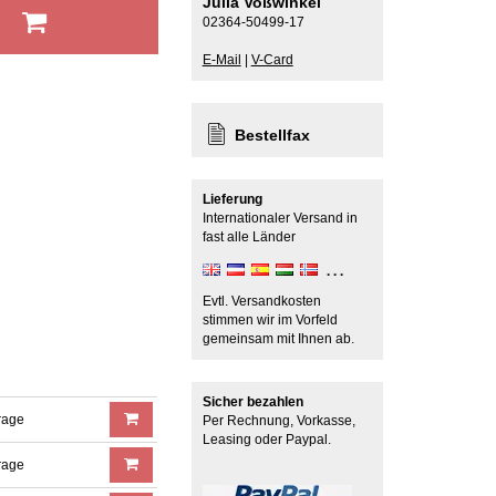
Julia Voßwinkel
b
02364-50499-17
E-Mail
|
V-Card
Bestellfax
Lieferung
Internationaler Versand in
fast alle Länder
Evtl. Versandkosten
stimmen wir im Vorfeld
gemeinsam mit Ihnen ab.
Sicher bezahlen
rage
Per Rechnung, Vorkasse,
Leasing oder Paypal.
rage