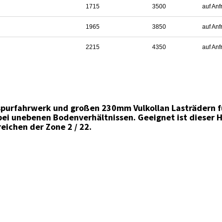
1715
3500
auf Anf
1965
3850
auf Anf
2215
4350
auf Anf
spurfahrwerk und großen 230mm Vulkollan Lasträdern f
bei unebenen Bodenverhältnissen. Geeignet ist dieser
eichen der Zone 2 / 22.