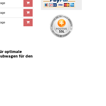
rage
rage
rage
ür optimale
 Hubwagen für den