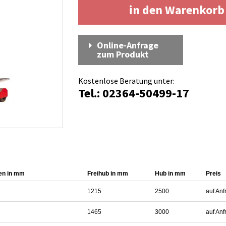
in den Warenkor
Online-Anfrage
zum Produkt
Kostenlose Beratung unter:
Tel.: 02364-50499-17
en in mm
Freihub in mm
Hub in mm
Preis
1215
2500
auf Anf
1465
3000
auf Anf