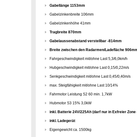
Gabellänge 1153mm
Gabelzinkenbreite 106mm
Gabelzinkenhöhe 41mm
Tragbreite 870mm
Gabelaussenabstand verstellbar -814mm
Breite zwischen den Radarmen/Ladefläche 906m
Fahrgeschwindigkeit mit/ohne Last 5,3/6,0km/h
Hubgeschwindigkeit mit/ohne Last 0,15/0,22m/s
Senkgeschwindigkeit mit/ohne Last 0,45/0,40m/s
max. Steigfähigkeit mit/ohne Last 10/14%
Fahrmotor Leistung S2 60 min. 1,7kW
Hubmotor S3 15% 3,0kW
inkl. Batterie 24V/225Ah (darf nur in Exfreier Zon
inkl. Ladegerät
Eigengewicht ca. 1500kg