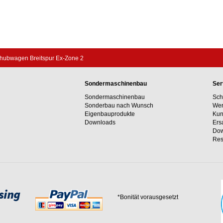
hhubwagen Breitspur Ex-Zone 2
Sondermaschinenbau
Ser
Sondermaschinenbau
Sch
Sonderbau nach Wunsch
Wer
Eigenbauprodukte
Kun
Downloads
Ers
Dow
Res
*Bonität vorausgesetzt