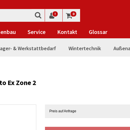
!
0
nenbau
Service
Kontakt
Glossar
ager- & Werkstattbedarf
Wintertechnik
Außena
o Ex Zone 2
Preis auf Anfrage