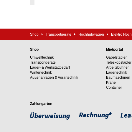
Shop
Transportgeräte
Hochhubwagen
Elektro Hoc
Shop
Mietportal
Umwelttechnik
Gabelstapler
Transportgeräte
Teleskopstapler
Lager- & Werkstattbedarf
Arbeitsbühnen
Wintertechnik
Lagertechnik
Außenanlagen & Agrartechnik
Baumaschinen
Krane
Container
Zahlungarten