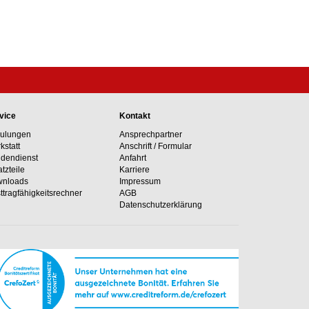
vice
Kontakt
ulungen
Ansprechpartner
kstatt
Anschrift / Formular
dendienst
Anfahrt
atzteile
Karriere
nloads
Impressum
ttragfähig­keits­rechner
AGB
Datenschutzerklärung