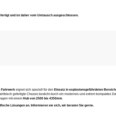
efertigt und ist daher vom Umtausch ausgeschlossen.
n Fahrwerk
eignet sich speziell für den
Einsatz in explosionsgefährdeten Bereichen
hlblech gefertigte Chassis besticht durch ein modernes und extrem kompaktes D
bwagen mit einem
Hub von 2500 bis 4350mm
.
ische Lösungen an. Informieren sie sich, wir beraten Sie gerne.