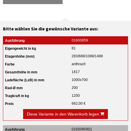
Bitte wählen Sie die gewünsche Variante aus:
01600859
81
283/688/1088/1488
anthrazit
1817
1000x700
200
1200
662,00 €
Diese Variante in den Warenkorb legen
0160085901