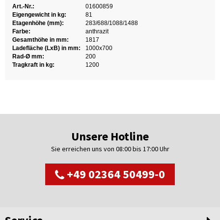
Art.-Nr.:
01600859
Eigengewicht in kg:
81
Etagenhöhe (mm):
283/688/1088/1488
Farbe:
anthrazit
Gesamthöhe in mm:
1817
Ladefläche (LxB) in mm:
1000x700
Rad-Ø mm:
200
Tragkraft in kg:
1200
Unsere Hotline
Sie erreichen uns von 08:00 bis 17:00 Uhr
+49 02364 50499-0