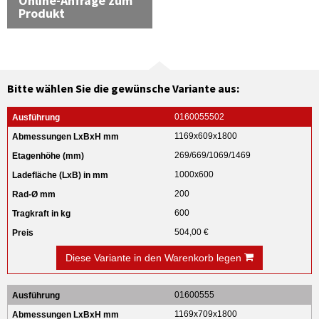
Online-Anfrage zum
Produkt
Bitte wählen Sie die gewünsche Variante aus:
0160055502
1169x609x1800
269/669/1069/1469
1000x600
200
600
504,00 €
Diese Variante in den Warenkorb legen
01600555
1169x709x1800