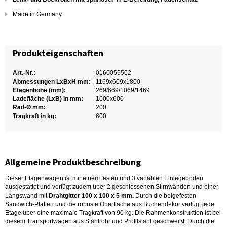
Made in Germany
Produkteigenschaften
Art.-Nr.:
0160055502
Abmessungen LxBxH mm:
1169x609x1800
Etagenhöhe (mm):
269/669/1069/1469
Ladefläche (LxB) in mm:
1000x600
Rad-Ø mm:
200
Tragkraft in kg:
600
Allgemeine Produktbeschreibung
Dieser Etagenwagen ist mir einem festen und 3 variablen Einlegeböden
ausgestattet und verfügt zudem über 2 geschlossenen Stirnwänden und einer
Längswand mit
Drahtgitter 100 x 100 x 5 mm.
Durch die beigefesten
Sandwich-Platten und die robuste Oberfläche aus Buchendekor verfügt jede
Etage über eine maximale Tragkraft von 90 kg. Die Rahmenkonstruktion ist bei
diesem Transportwagen aus Stahlrohr und Profilstahl geschweißt. Durch die