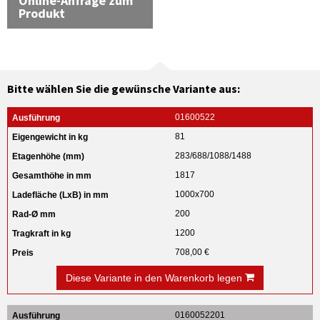
Online-Anfrage zum
Produkt
Bitte wählen Sie die gewünsche Variante aus:
01600522
81
283/688/1088/1488
1817
1000x700
200
1200
708,00 €
Diese Variante in den Warenkorb legen
0160052201