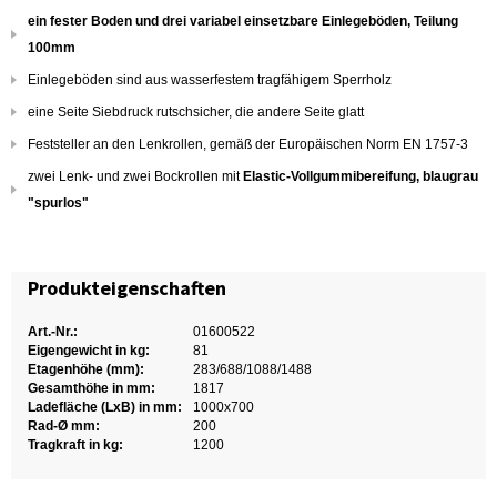
ein fester Boden und drei variabel einsetzbare Einlegeböden, Teilung
100mm
Einlegeböden sind aus wasserfestem tragfähigem Sperrholz
eine Seite Siebdruck rutschsicher, die andere Seite glatt
Feststeller an den Lenkrollen, gemäß der Europäischen Norm EN 1757-3
zwei Lenk- und zwei Bockrollen mit
Elastic-Vollgummibereifung, blaugrau
"spurlos"
Produkteigenschaften
Art.-Nr.:
01600522
Eigengewicht in kg:
81
Etagenhöhe (mm):
283/688/1088/1488
Gesamthöhe in mm:
1817
Ladefläche (LxB) in mm:
1000x700
Rad-Ø mm:
200
Tragkraft in kg:
1200