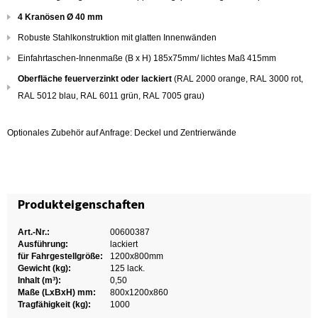
4 Kranösen Ø 40 mm
Robuste Stahlkonstruktion mit glatten Innenwänden
Einfahrtaschen-Innenmaße (B x H) 185x75mm/ lichtes Maß 415mm
Oberfläche feuerverzinkt oder lackiert
(RAL 2000 orange, RAL 3000 rot,
RAL 5012 blau, RAL 6011 grün, RAL 7005 grau)
Optionales Zubehör auf Anfrage: Deckel und Zentrierwände
Produkteigenschaften
Art.-Nr.:
00600387
Ausführung:
lackiert
für Fahrgestellgröße:
1200x800mm
Gewicht (kg):
125 lack.
Inhalt (m³):
0,50
Maße (LxBxH) mm:
800x1200x860
Tragfähigkeit (kg):
1000